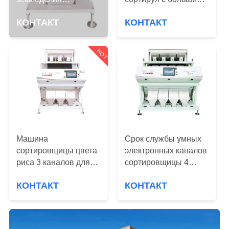
КАЧЕСТВА
высокоскоростной
выходом 50Хз
КОНТАКТ
КОНТАКТ
машины
СВЯЖИТЕСЬ
сортировщицы цвета
риса камеры ККД
МЫ
HOT
небольшое
СПРОСИТЕ
ЦИТАТУ
КАРТА
Машина
Срок службы умных
САЙТА
сортировщицы цвета
электронных каналов
риса 3 каналов для
сортировщицы 4
длинным липкого
цвета риса длинный
PRIVACY
КОНТАКТ
КОНТАКТ
проваренное слегка
POLICY
зерном