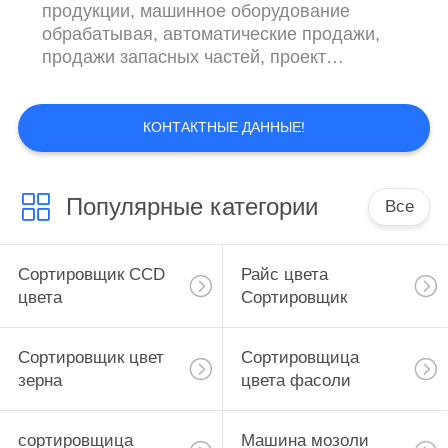
продукции, машинное оборудование
обрабатывая, автоматические продажи,
продажи запасных частей, проект
украшения и культурные средства
массовой информации. Наша компания
расположенная в промышленной зоне
КОНТАКТНЫЕ ДАННЫЕ!
Hefei Baohe, проинвестировала RMB 8,
000, 000 покрывая зону 80 акров с 120000
квадратными метрами современными и
Популярные категории
Все
стандартной мастерской изготовления и
исследовательским центром в 4000 ...
Сортировщик CCD
Райс цвета
цвета
Сортировщик
Сортировщик цвет
Сортировщица
зерна
цвета фасоли
сортировщица
Машина мозоли