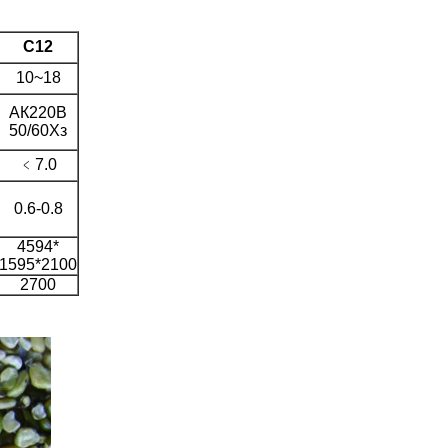
С12
10~18
АК220В
50/60Хз
﹤7.0
0.6-0.8
4594*
1595*2100
2700