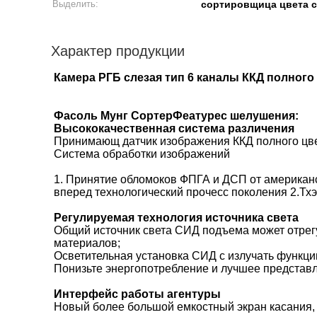
Выделить:
сортировщица цвета 
Характер продукции
Камера РГБ слезая тип 6 каналы ККД полног
Фасоль Мунг СортерФеатурес шелушения:
Высококачественная система различения
Принимающ датчик изображения ККД полного цвет
Система обработки изображений
1. Принятие обломоков ФПГА и ДСП от американ
вперед технологический прочесс поколения 2.Тхэ
Регулируемая технология источника света
Общий источник света СИД подъема может отрег
материалов;
Осветительная установка СИД с излучать функци
Понизьте энергопотребление и лучшее представ
Интерфейс работы агентуры
Новый более большой емкостный экран касания, 