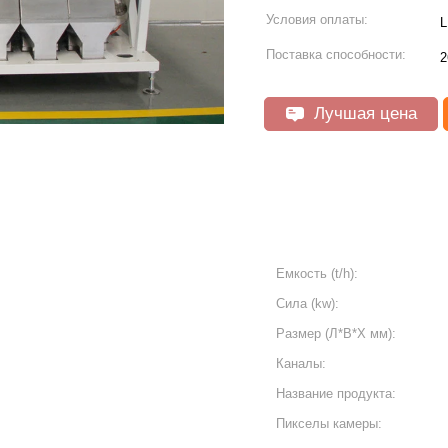
Условия оплаты:
L
Поставка способности:
2
Лучшая цена
Емкость (t/h):
Сила (kw):
Размер (Л*В*Х мм):
Каналы:
Название продукта:
Пикселы камеры: