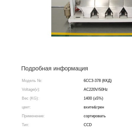
Подробная информация
Модель №:
6ССЗ-378 (ККД)
Voltage(v):
AC220V/50Hz
Вес (KG):
1400 (±5%)
цвет:
вхите&грен
Применение:
сортировать
Тип:
CCD