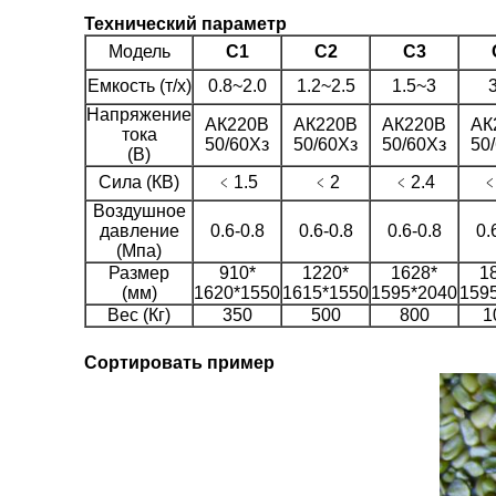
Технический параметр
Модель
С1
С2
С3
Емкость (т/х)
0.8~2.0
1.2~2.5
1.5~3
Напряжение
АК220В
АК220В
АК220В
АК
тока
50/60Хз
50/60Хз
50/60Хз
50
(В)
Сила (КВ)
﹤1.5
﹤2
﹤2.4
﹤
Воздушное
давление
0.6-0.8
0.6-0.8
0.6-0.8
0.
(Мпа)
Размер
910*
1220*
1628*
1
(мм)
1620*1550
1615*1550
1595*2040
159
Вес (Кг)
350
500
800
1
Сортировать пример