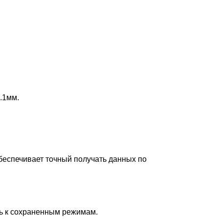
.1мм.
беспечивает точный получать данных по
ть к сохраненным режимам.