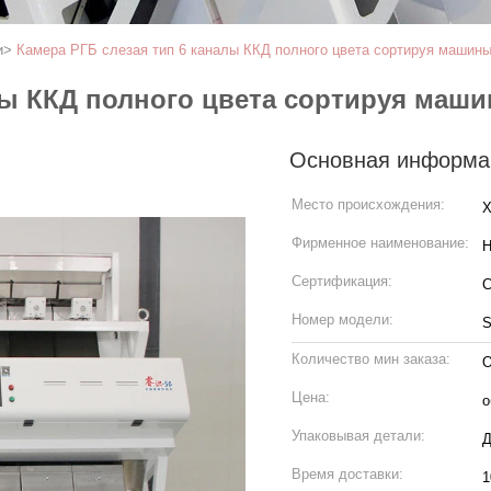
и
>
Камера РГБ слезая тип 6 каналы ККД полного цвета сортируя машин
лы ККД полного цвета сортируя маш
Основная информа
Место происхождения:
Х
Фирменное наименование:
H
Сертификация:
Номер модели:
S
Количество мин заказа:
О
Цена:
о
Упаковывая детали:
Д
Время доставки:
1