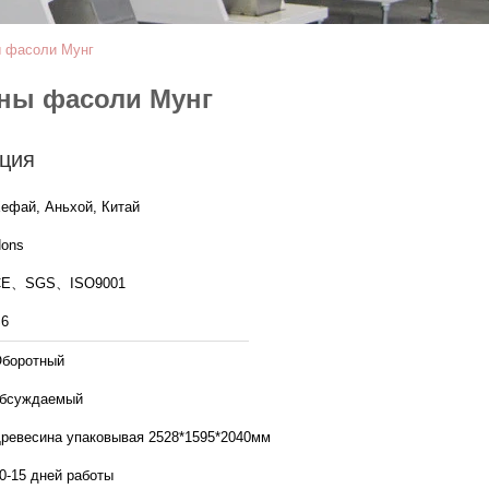
ы фасоли Мунг
ины фасоли Мунг
ция
ефай, Аньхой, Китай
ons
CE、SGS、ISO9001
6
боротный
бсуждаемый
ревесина упаковывая 2528*1595*2040мм
0-15 дней работы