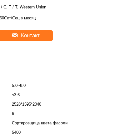
 / C, T / T, Western Union
60Сет/Сец в месяц
Контакт
5.0~8.0
≤3.6
2528*1595*2040
6
Сортировщица цвета фасоли
5400