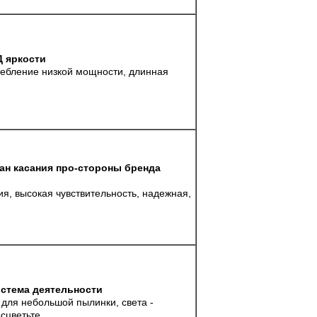
 яркости
ребление низкой мощности, длинная
н касания про-стороны бренда
я, высокая чувствительность, надежная,
стема деятельности
для небольшой пылинки, света -
сцветьте.