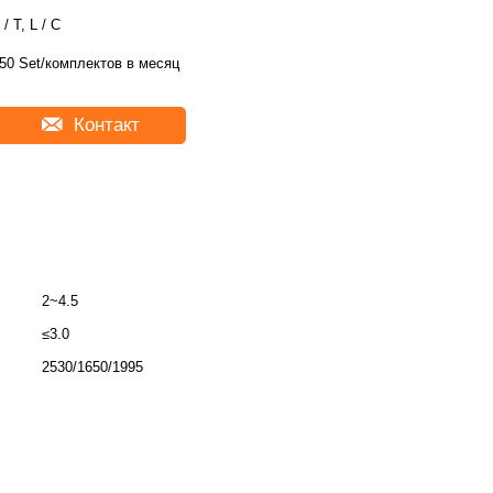
 / T, L / C
50 Set/комплектов в месяц
Контакт
2~4.5
≤3.0
2530/1650/1995