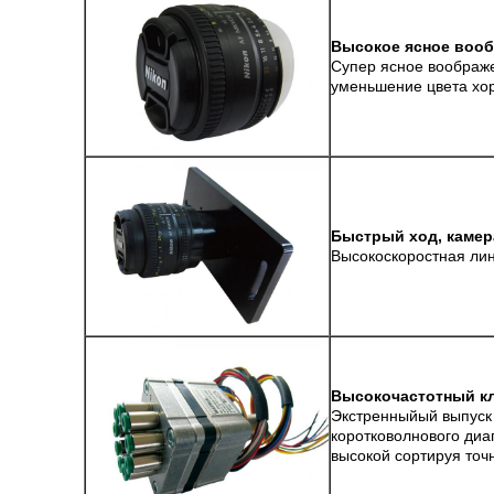
Высокое ясное вооб
Супер ясное воображ
уменьшение цвета хор
Быстрый ход, каме
Высокоскоростная лин
Высокочастотный к
Экстренныйый выпуск 
коротковолнового диа
высокой сортируя точ