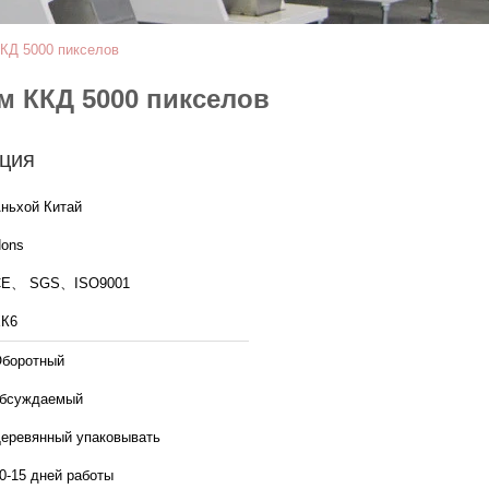
КД 5000 пикселов
м ККД 5000 пикселов
ция
ньхой Китай
ons
CE、 SGS、ISO9001
К6
боротный
бсуждаемый
еревянный упаковывать
0-15 дней работы