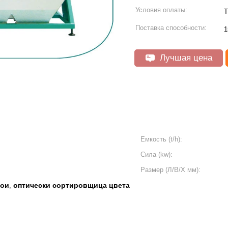
Условия оплаты:
T
Поставка способности:
1
Лучшая цена
Емкость (t/h):
Сила (kw):
Размер (Л/В/Х мм):
сои
оптически сортировщица цвета
,