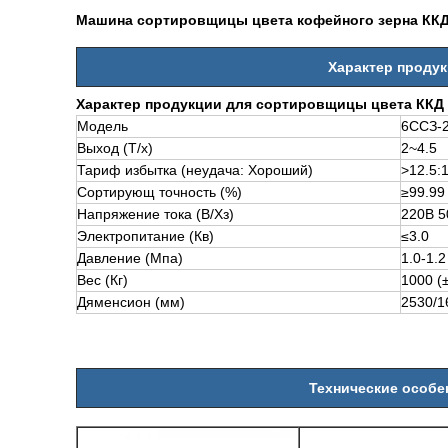
Машина сортировщицы цвета кофейного зерна ККД 
Характер проду
Характер продукции для сортировщицы цвета ККД
Модель
6ССЗ-2
Выход (Т/х)
2~4.5
Тариф избытка (неудача: Хороший)
>
12.5:
Сортирующ точность (%)
≥99.99
Напряжение тока (В/Хз)
220В 5
Электропитание (Кв)
≤3.0
Давление (Мпа)
1.0-1.2
Вес (Кг)
1000 (
Дяменсион (мм)
2530/1
Технические особе