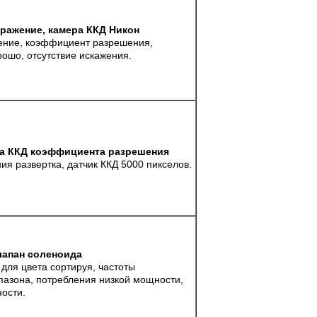
ражение, камера ККД Никон
ение, коэффициент разрешения,
ошо, отсутствие искажения.
ра ККД коэффициента разрешения
ия развертка, датчик ККД 5000 пикселов.
лапан соленоида
для цвета сортируя, частоты
пазона, потребления низкой мощности,
ности.