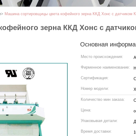
и
>
Машина сортировщицы цвета кофейного зерна ККД Хонс с датчиком К
офейного зерна ККД Хонс с датчико
Основная информа
Место происхождения:
А
Фирменное наименование:
H
Сертификация:
Номер модели:
Х
Количество мин заказа:
О
Цена:
о
Упаковывая детали:
Д
Время доставки:
1