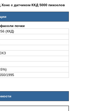
Хонс с датчиком ККД 5000 пикселов
кции
 фасоли почки
56 (ККД)
1
0ХЗ
±5%)
650/1995
нности