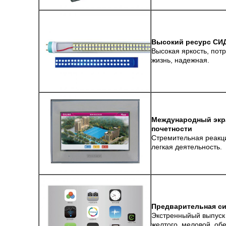
Высокий ресурс СИД
Высокая яркость, пот
жизнь, надежная.
Международный экра
почетности
Стремительная реакци
легкая деятельность.
Предварительная си
Экстренныйый выпуск 
желтого, меловой, обе