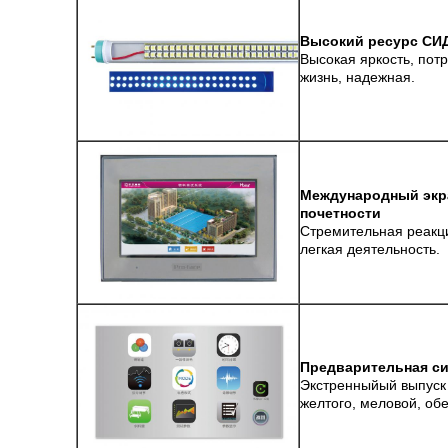
Высокий ресурс СИД
Высокая яркость, пот
жизнь, надежная.
Международный экра
почетности
Стремительная реакци
легкая деятельность.
Предварительная си
Экстренныйый выпуск 
желтого, меловой, обе