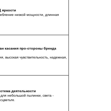
 яркости
ребление низкой мощности, длинная
н касания про-стороны бренда
я, высокая чувствительность, надежная,
стема деятельности
для небольшой пылинки, света -
сцветьте.