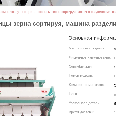
ашина чокнутого цвета пшеницы зерна сортируя, машина разделителя ц
ицы зерна сортируя, машина раздел
Основная информа
Место происхождения:
А
Фирменное наименование:
H
Сертификация:
Номер модели:
H
Количество мин заказа:
О
Цена:
о
Упаковывая детали:
Д
Время доставки:
1