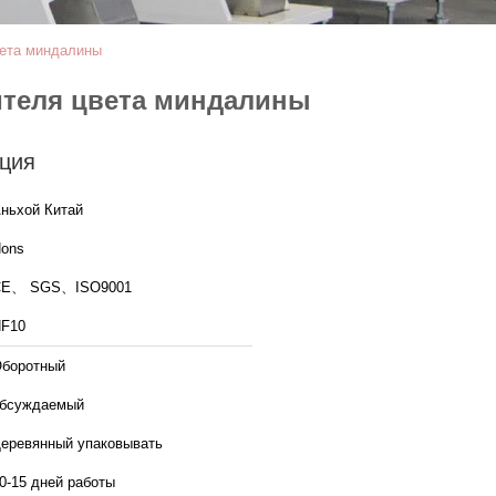
вета миндалины
ителя цвета миндалины
ция
ньхой Китай
ons
CE、 SGS、ISO9001
F10
боротный
бсуждаемый
еревянный упаковывать
0-15 дней работы