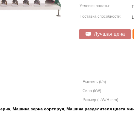
Условия оплаты:
T
Поставка способности:
1
Лучшая цена
Емкость (t/h):
Сила (kW):
Размер (L/W/H mm):
зерна
Машина зерна сортируя
Машина разделителя цвета ми
,
,