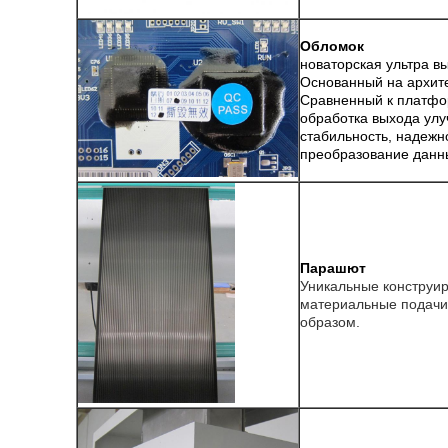
Обломок
новаторская ультра в
Основанный на архит
Сравненный к платфор
обработка выхода ул
стабильность, надежн
преобразование данн
Парашют
Уникальные конструи
материальные подачи
образом.