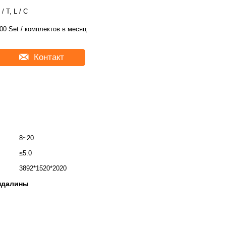
 / T, L / C
00 Set / комплектов в месяц
Контакт
8~20
≤5.0
3892*1520*2020
ндалины