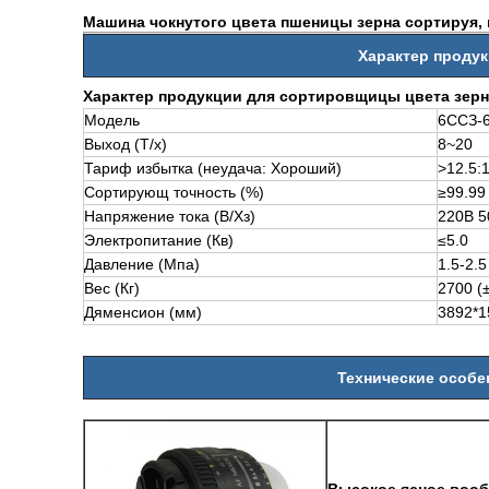
Машина чокнутого цвета пшеницы зерна сортируя,
Характер проду
Характер продукции для сортировщицы цвета зерн
Модель
6ССЗ-6
Выход (Т/х)
8~20
Тариф избытка (неудача: Хороший)
>
12.5:
Сортирующ точность (%)
≥99.99
Напряжение тока (В/Хз)
220В 5
Электропитание (Кв)
≤5.0
Давление (Мпа)
1.5-2.5
Вес (Кг)
2700 (
Дяменсион (мм)
3892*1
Технические особе