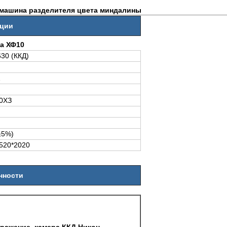
 машина разделителя цвета миндалины
кции
а ХФ10
30 (ККД)
1
0ХЗ
±5%)
520*2020
нности