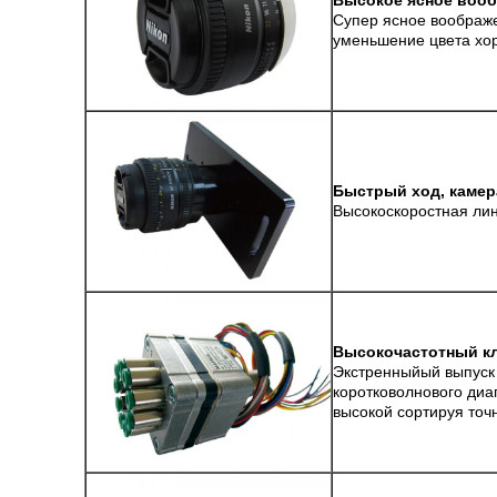
Высокое ясное вооб
Супер ясное воображ
уменьшение цвета хор
Быстрый ход, каме
Высокоскоростная лин
Высокочастотный к
Экстренныйый выпуск 
коротковолнового диа
высокой сортируя точ