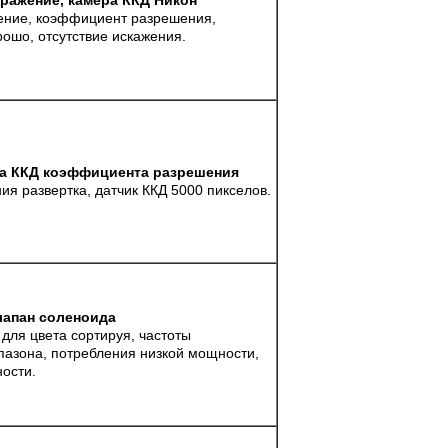
ражение, камера ККД Никон
ение, коэффициент разрешения,
ошо, отсутствие искажения.
ра ККД коэффициента разрешения
ия развертка, датчик ККД 5000 пикселов.
лапан соленоида
для цвета сортируя, частоты
пазона, потребления низкой мощности,
ности.