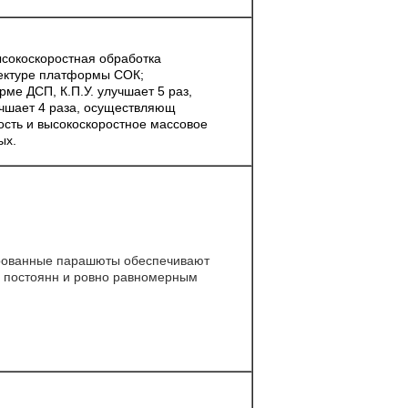
ысокоскоростная обработка
ектуре платформы СОК;
ме ДСП, К.П.У. улучшает 5 раз,
учшает 4 раза, осуществляющ
ость и высокоскоростное массовое
ых.
рованные парашюты обеспечивают
 постоянн и ровно равномерным