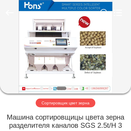
Hongshi
Optoelectronic
High-
tech
Co.,Ltd.
All
Rights
Reserved.
ДОМ
ПРОДУКТЫ
О
НАС
ПУТЕШЕСТВИЕ
ФАБРИКИ
Сортировщик цвет зерна
Машина сортировщицы цвета зерна
ПРОВЕРКА
разделителя каналов SGS 2.5t/H 3