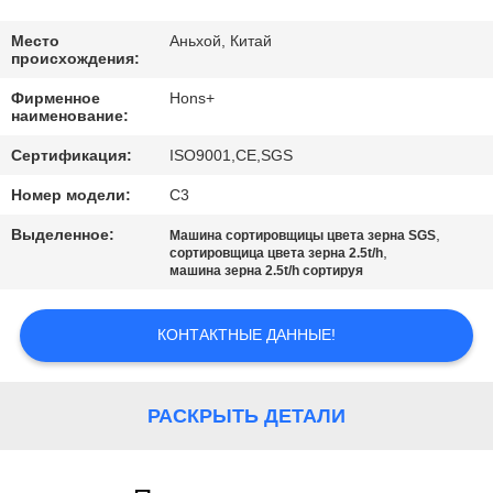
КАЧЕСТВА
Место
Аньхой, Китай
происхождения:
СВЯЖИТЕСЬ
Фирменное
Hons+
МЫ
наименование:
Сертификация:
ISO9001,CE,SGS
СПРОСИТЕ
Номер модели:
С3
ЦИТАТУ
Выделенное:
,
Машина сортировщицы цвета зерна SGS
,
сортировщица цвета зерна 2.5t/h
машина зерна 2.5t/h сортируя
КАРТА
САЙТА
КОНТАКТНЫЕ ДАННЫЕ!
PRIVACY
РАСКРЫТЬ ДЕТАЛИ
POLICY