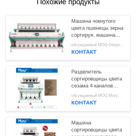
Похожие продукты
Машина чокнутого
цвета пшеницы зерна
сортируя, машина
разделителя цвета
обсуждаемый MOQ:Оборотный
миндалины
КОНТАКТ
Разделитель
сортировщицы цвета
сезама 4 каналов
экономический
обсуждаемый MOQ:Могущий быть предметом переговоров
КОНТАКТ
Машина
сортировщицы цвета