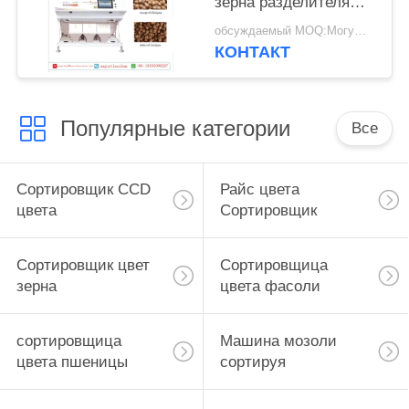
зерна разделителя
каналов SGS 2.5t/H 3
обсуждаемый MOQ:Могущий быть предметом переговоров
КОНТАКТ
Популярные категории
Все
Сортировщик CCD
Райс цвета
цвета
Сортировщик
Сортировщик цвет
Сортировщица
зерна
цвета фасоли
сортировщица
Машина мозоли
цвета пшеницы
сортируя