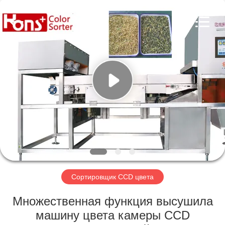
Hongshi
Optoelectronic
High-
tech
Co.,Ltd.
All
Rights
Reserved.
ДОМ
ПРОДУКТЫ
О
НАС
ПУТЕШЕСТВИЕ
ФАБРИКИ
Сортировщик CCD цвета
Множественная функция высушила
ПРОВЕРКА
машину цвета камеры CCD