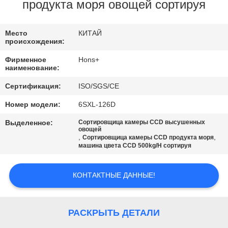
КАЧЕСТВА
продукта моря овощей сортируя
СВЯЖИТЕСЬ
Место
КИТАЙ
происхождения:
МЫ
Фирменное
Hons+
наименование:
СПРОСИТЕ
Сертификация:
ISO/SGS/CE
ЦИТАТУ
Номер модели:
6SXL-126D
Выделенное:
Сортировщица камеры CCD высушенных
КАРТА
овощей
,
,
Сортировщица камеры CCD продукта моря
машина цвета CCD 500kg/H сортируя
САЙТА
КОНТАКТНЫЕ ДАННЫЕ!
PRIVACY
POLICY
РАСКРЫТЬ ДЕТАЛИ