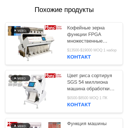
Похожие продукты
Кофейные зерна
функции FPGA
множественные
красят сортируя
$13500-$19000 MOQ:1 набор
машину
КОНТАКТ
Цвет риса сортируя
SGS 54 миллиона
машина обработки
разделителя пиксела
$6500-$8500 MOQ:1 ПК
КОНТАКТ
Функция машины