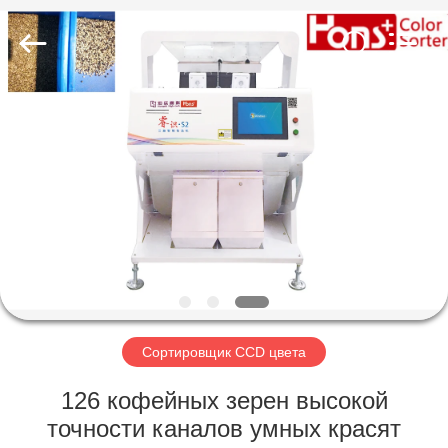
Hongshi
Optoelectronic
High-
tech
Co.,Ltd.
All
Rights
Reserved.
ДОМ
ПРОДУКТЫ
О
НАС
ПУТЕШЕСТВИЕ
ФАБРИКИ
Сортировщик CCD цвета
126 кофейных зерен высокой
ПРОВЕРКА
точности каналов умных красят