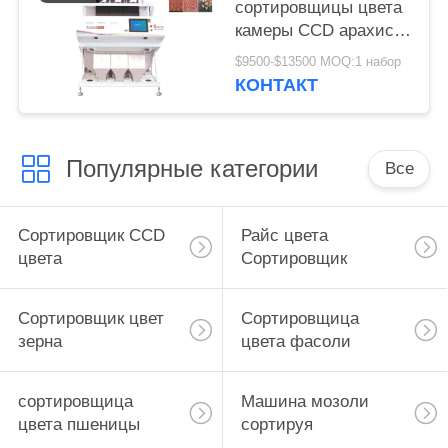
сортировщицы цвета
камеры CCD арахиса
3 парашютов
$9500-$13500 MOQ:1 набор
множественная
КОНТАКТ
Популярные категории
Все
Сортировщик CCD
Райс цвета
цвета
Сортировщик
Сортировщик цвет
Сортировщица
зерна
цвета фасоли
сортировщица
Машина мозоли
цвета пшеницы
сортируя