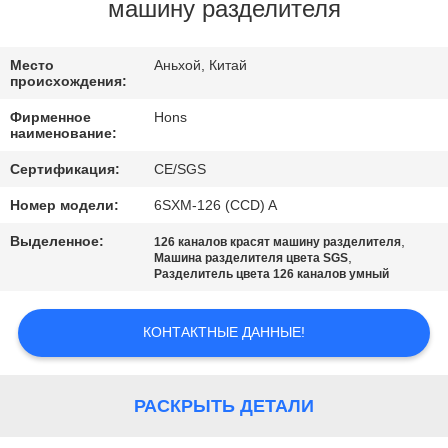
КАЧЕСТВА
машину разделителя
СВЯЖИТЕСЬ
Место
Аньхой, Китай
происхождения:
МЫ
Фирменное
Hons
наименование:
СПРОСИТЕ
Сертификация:
CE/SGS
ЦИТАТУ
Номер модели:
6SXM-126 (CCD) A
Выделенное:
,
126 каналов красят машину разделителя
КАРТА
,
Машина разделителя цвета SGS
Разделитель цвета 126 каналов умный
САЙТА
КОНТАКТНЫЕ ДАННЫЕ!
PRIVACY
POLICY
РАСКРЫТЬ ДЕТАЛИ