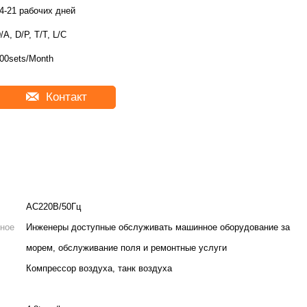
4-21 рабочих дней
/A, D/P, T/T, L/C
00sets/Month
Контакт
AC220В/50Гц
ное
Инженеры доступные обслуживать машинное оборудование за
морем, обслуживание поля и ремонтные услуги
Компрессор воздуха, танк воздуха