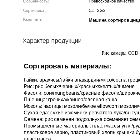
Особенность:
Превосходное качество
Сертификат:
CE, SGS
Выделить:
Машина сортировщицы
Характер продукции
Рис камеры CCD 
Сортировать материалы:
Гайки: арахисы/гайки анакардии/мясо/сосна грецк
Рис: рис белых/черных/красных/желтых/ячменя
Фасоли: сои/mungbeans/красные фасоли/широки
Пшеница: гречиха/квиноа/овсяная каша
Мозоль: частицы мозоли/белое ellowcorn мозоли/
Сухая еда: сухие изюминки репчатого лука/высу
Семена: рис семенен подсолнуха осеменяет сем
Промышленные материалы: пластмассы угля/руды
пластиковое зерно, пластиковый хлопь крышки 
пластмасса