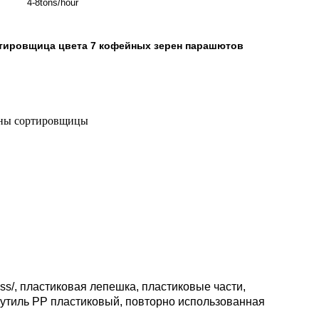
4-8tons/hour
тировщица цвета 7 кофейных зерен парашютов
ины сортировщицы
/, пластиковая лепешка, пластиковые части,
утиль PP пластиковый, повторно использованная