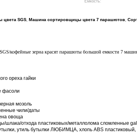
Емкость:
 цвета SGS
Машина сортировщицы цвета 7 парашютов
Сор
,
,
SGS/кофейные зерна красят парашюты большой емкости 7 маш
ого ореха гайки
е фасоли
черная мозоль
шенные чили/даты
ена овоща
/шлака/отхода пластиковых/металлолома сломленные galss
бутылки, утиль бутылки ЛЮБИМЦА, хлопь ABS пластиковый, 