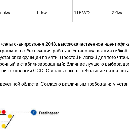
5.5kw
11kw
11KW*2
22kw
икселы сканирования 2048, высококачественное идентифик
граммного обеспечения работая; Установку режима гибкой
становки функции памяти; Простой и легкий для того чтобы
прочный и стабилизированный; Влияние лучшего выбора цве
ной технологии CCD; Светлоые-желт, небольшие пятна риса
цвеченной области; Согласно различным требованиям уста