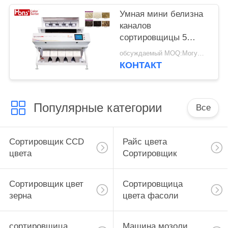
Умная мини белизна
каналов
сортировщицы 5
цвета риса
обсуждаемый MOQ:Могущий быть предметом переговоров
КОНТАКТ
Популярные категории
Все
Сортировщик CCD
Райс цвета
цвета
Сортировщик
Сортировщик цвет
Сортировщица
зерна
цвета фасоли
сортировщица
Машина мозоли