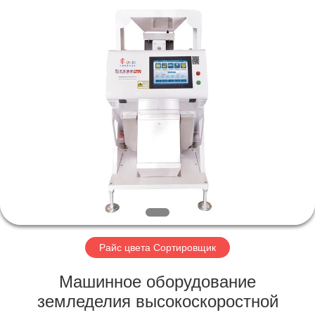
Hongshi
Optoelectronic
High-
tech
Co.,Ltd.
All
Rights
Reserved.
ДОМ
ПРОДУКТЫ
О
НАС
ПУТЕШЕСТВИЕ
ФАБРИКИ
Райс цвета Сортировщик
Машинное оборудование
ПРОВЕРКА
земледелия высокоскоростной