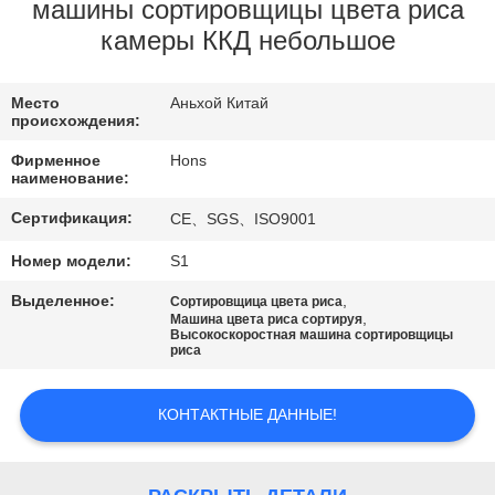
КАЧЕСТВА
машины сортировщицы цвета риса
камеры ККД небольшое
СВЯЖИТЕСЬ
Место
Аньхой Китай
МЫ
происхождения:
Фирменное
Hons
СПРОСИТЕ
наименование:
ЦИТАТУ
Сертификация:
CE、SGS、ISO9001
Номер модели:
S1
КАРТА
Выделенное:
,
Сортировщица цвета риса
САЙТА
,
Машина цвета риса сортируя
Высокоскоростная машина сортировщицы
риса
PRIVACY
КОНТАКТНЫЕ ДАННЫЕ!
POLICY