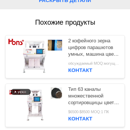
РАСКРЫТЬ ДЕТАЛИ
Похожие продукты
2 кофейного зерна
цифров парашютов
умных, машина цвета
арахиса сортируя
обсуждаемый MOQ:могущий быть предметом переговоров
КОНТАКТ
Тип 63 каналы
множественной
сортировщицы цвета
сезама CCD 5400
$6500-$8500 MOQ:1 ПК
пикселов функции
КОНТАКТ
аграрной мини