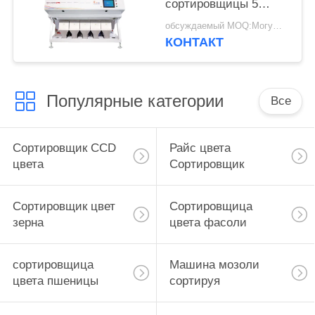
сортировщицы 5
цвета риса
обсуждаемый MOQ:Могущий быть предметом переговоров
КОНТАКТ
Популярные категории
Все
Сортировщик CCD
Райс цвета
цвета
Сортировщик
Сортировщик цвет
Сортировщица
зерна
цвета фасоли
сортировщица
Машина мозоли
цвета пшеницы
сортируя