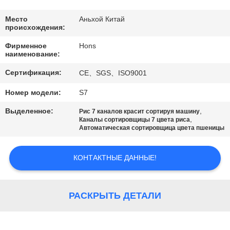
КАЧЕСТВА
Место
Аньхой Китай
происхождения:
СВЯЖИТЕСЬ
Фирменное
Hons
МЫ
наименование:
Сертификация:
CE、SGS、ISO9001
СПРОСИТЕ
Номер модели:
S7
ЦИТАТУ
Выделенное:
,
Рис 7 каналов красит сортируя машину
,
Каналы сортировщицы 7 цвета риса
Автоматическая сортировщица цвета пшеницы
КАРТА
САЙТА
КОНТАКТНЫЕ ДАННЫЕ!
PRIVACY
РАСКРЫТЬ ДЕТАЛИ
POLICY