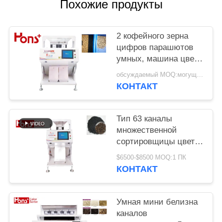
Похожие продукты
2 кофейного зерна
цифров парашютов
умных, машина цвета
арахиса сортируя
обсуждаемый MOQ:могущий быть предметом переговоров
КОНТАКТ
Тип 63 каналы
множественной
сортировщицы цвета
сезама CCD 5400
$6500-$8500 MOQ:1 ПК
пикселов функции
КОНТАКТ
аграрной мини
Умная мини белизна
каналов