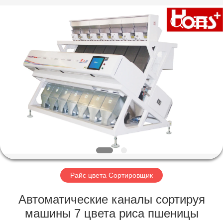
Hongshi
Optoelectronic
High-
tech
Co.,Ltd.
All
Rights
Reserved.
ДОМ
ПРОДУКТЫ
О
НАС
ПУТЕШЕСТВИЕ
ФАБРИКИ
Райс цвета Сортировщик
Автоматические каналы сортируя
ПРОВЕРКА
машины 7 цвета риса пшеницы