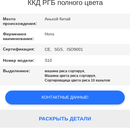
КАЧЕСТВА
ККД РГБ полного цвета
СВЯЖИТЕСЬ
Место
Аньхой Китай
происхождения:
МЫ
Фирменное
Hons
наименование:
СПРОСИТЕ
Сертификация:
CE、SGS、ISO9001
ЦИТАТУ
Номер модели:
S10
Выделенное:
,
машина риса сортируя
КАРТА
,
Машина цвета риса сортируя
Сортировщица цвета риса 10 каналов
САЙТА
КОНТАКТНЫЕ ДАННЫЕ!
PRIVACY
POLICY
РАСКРЫТЬ ДЕТАЛИ