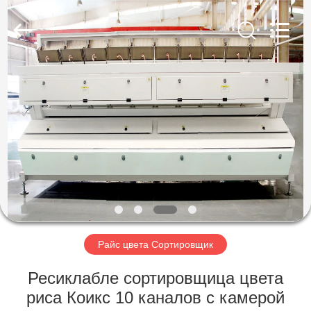
Hongshi
Optoelectronic
High-
tech
Co.,Ltd.
All
Rights
Reserved.
ДОМ
ПРОДУКТЫ
О
НАС
ПУТЕШЕСТВИЕ
ФАБРИКИ
Райс цвета Сортировщик
Ресиклабле сортировщица цвета
ПРОВЕРКА
риса Коикс 10 каналов с камерой