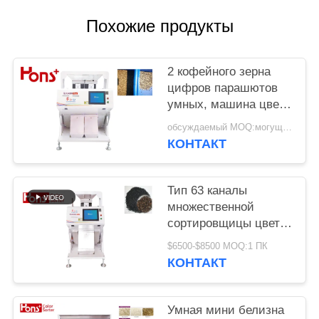
Похожие продукты
2 кофейного зерна
цифров парашютов
умных, машина цвета
арахиса сортируя
обсуждаемый MOQ:могущий быть предметом переговоров
КОНТАКТ
Тип 63 каналы
множественной
сортировщицы цвета
сезама CCD 5400
$6500-$8500 MOQ:1 ПК
пикселов функции
КОНТАКТ
аграрной мини
Умная мини белизна