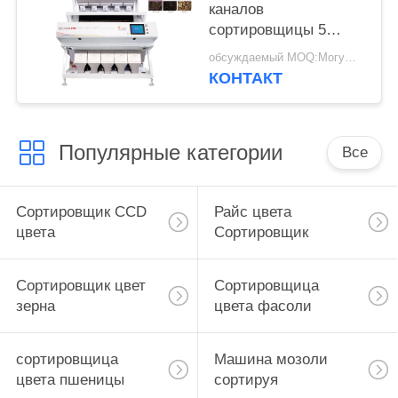
каналов
сортировщицы 5
цвета риса
обсуждаемый MOQ:Могущий быть предметом переговоров
КОНТАКТ
Популярные категории
Все
Сортировщик CCD
Райс цвета
цвета
Сортировщик
Сортировщик цвет
Сортировщица
зерна
цвета фасоли
сортировщица
Машина мозоли
цвета пшеницы
сортируя