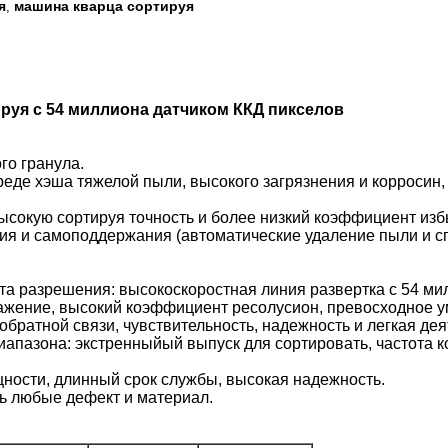
я
машина кварца сортируя
,
уя с 54 миллиона датчиком ККД пикселов
го гранула.
реде хэша тяжелой пыли, высокого загрязнения и корросин
высокую сортируя точность и более низкий коэффициент изб
ия и самоподдержания (автоматические удаление пыли и с
та разрешения: высокоскоростная линия развертка с 54 ми
ажение, высокий коэффициент ресолусион, превосходное у
обратной связи, чувствительность, надежность и легкая дея
иапазона: экстренныйый выпуск для сортировать, частота 
щности, длинный срок службы, высокая надежность.
ть любые дефект и материал.