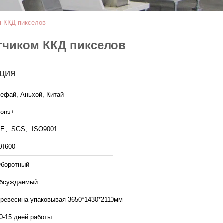
м ККД пикселов
тчиком ККД пикселов
ция
ефай, Аньхой, Китай
ons+
CE、SGS、ISO9001
Л600
боротный
бсуждаемый
ревесина упаковывая 3650*1430*2110мм
0-15 дней работы