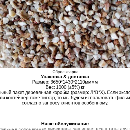
Сброс
кварца
Упаковка & доставка
Размер
:
3650*1430*2110мммм
Вес: 1000 (±5%) кг
ный пакет деревянная коробка (размер: Л*В*Х). Если экспо
ли контейнер тоже тигхэр, то мы будем использовать фильм
согласно запросу клиентов особенному.
Наше обслуживание
» директивы,
защищает все штаты для
тупные в любое время