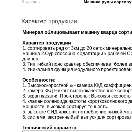
Выделить:
Машина руды сортиру
Характер продукции
Минерал облицовывает машину кварца сортир
Характер продукции
1. сортировать ряд от 3км до 20 сеток минерально
машина 2.Оур способна к адаптации к рабочей С
длинен.
3. Тип гибкий пояс кравлер обеспечивает более 
4. Уникальная функция модульного проектирован
Особенности:
1. Высокоскоростной & - камера ККД коэффициен
2. камера ККД Никон: высококачественное вообр
3. экран касания Про-стороны: Высокая скорость 
4. клапан соленоида частоты коротковолнового д
мощности, высокая сортируя точность.
5. высокое СИД яркости: потребление низкой мо
6. система: экстренныйый выпуск для сортирова
Технический параметр