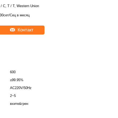
 / C, T / T, Western Union
00сет/Сец в месяц
Контакт
600
≥99.95%
AC220V/50Hz
2~5
вхите&грен