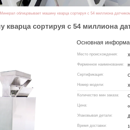
Минерал облицовывает машину кварца сортируя с 54 миллиона датчико
 кварца сортируя с 54 миллиона да
Основная информа
Место происхождения:
Х
Фирменное наименование:
H
Сертификация:
Номер модели:
Х
Количество мин заказа:
О
Цена:
о
Упаковывая детали:
Д
Время доставки:
1