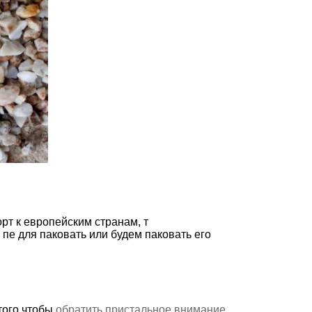
рт к европейским странам, т
 пе для паковать или будем паковать его
того чтобы
обратить пристальное внимание