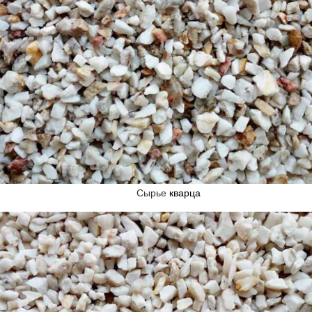
Сырье
кварца