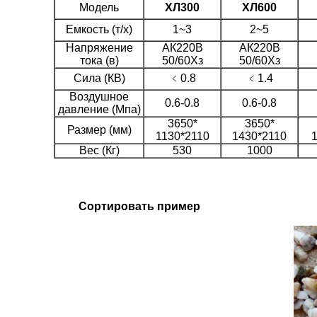
Модель
ХЛ300
ХЛ600
Емкость (т/х)
1~3
2~5
Напряжение
АК220В
АК220В
тока (в)
50/60Хз
50/60Хз
Сила (КВ)
﹤0.8
﹤1.4
Воздушное
0.6-0.8
0.6-0.8
давление (Мпа)
3650*
3650*
Размер (мм)
1130*2110
1430*2110
Вес (Кг)
530
1000
Сортировать пример