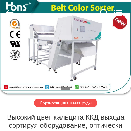
Hongshi
Optoelectronic
High-
tech
Co.,Ltd.
All
Rights
Reserved.
ДОМ
ПРОДУКТЫ
О
НАС
ПУТЕШЕСТВИЕ
ФАБРИКИ
Сортировщица цвета руды
Высокий цвет кальцита ККД выхода
ПРОВЕРКА
сортируя оборудование, оптически