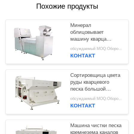
Похожие продукты
Минерал
облицовывает
машину кварца
сортируя с 54
обсуждаемый MOQ:Оборотный
миллиона датчиком
КОНТАКТ
ККД пикселов
Сортировщица цвета
руды кварцевого
песка большой
емкости, машина ККД
обсуждаемый MOQ:Оборотный
экрана касания
КОНТАКТ
сортируя
Машина чистки песка
кремнезема каналов