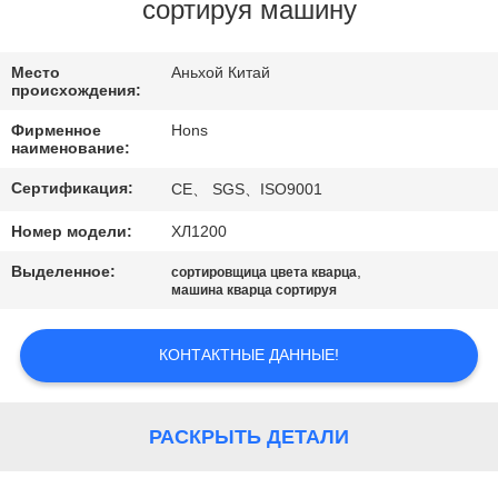
КАЧЕСТВА
сортируя машину
СВЯЖИТЕСЬ
Место
Аньхой Китай
происхождения:
МЫ
Фирменное
Hons
наименование:
СПРОСИТЕ
Сертификация:
CE、 SGS、ISO9001
ЦИТАТУ
Номер модели:
ХЛ1200
Выделенное:
,
сортировщица цвета кварца
КАРТА
машина кварца сортируя
САЙТА
КОНТАКТНЫЕ ДАННЫЕ!
PRIVACY
POLICY
РАСКРЫТЬ ДЕТАЛИ