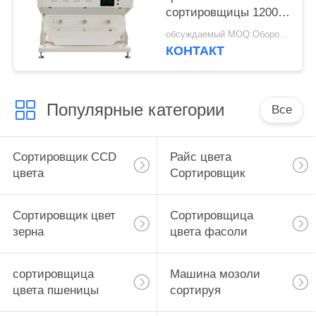
сортировщицы 1200
цвета руды кварца
обсуждаемый MOQ:Оборотный
каменная
КОНТАКТ
Популярные категории
Все
Сортировщик CCD
Райс цвета
цвета
Сортировщик
Сортировщик цвет
Сортировщица
зерна
цвета фасоли
сортировщица
Машина мозоли
цвета пшеницы
сортируя