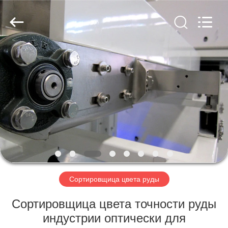
Hongshi
Optoelectronic
High-
tech
Co.,Ltd.
All
Rights
Reserved.
ДОМ
ПРОДУКТЫ
О
НАС
ПУТЕШЕСТВИЕ
ФАБРИКИ
Сортировщица цвета руды
Сортировщица цвета точности руды
ПРОВЕРКА
индустрии оптически для