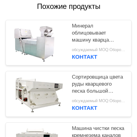
Похожие продукты
Минерал
облицовывает
машину кварца
сортируя с 54
обсуждаемый MOQ:Оборотный
миллиона датчиком
КОНТАКТ
ККД пикселов
Сортировщица цвета
руды кварцевого
песка большой
емкости, машина ККД
обсуждаемый MOQ:Оборотный
экрана касания
КОНТАКТ
сортируя
Машина чистки песка
кремнезема каналов