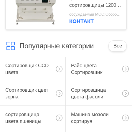
сортировщицы 1200
цвета руды кварца
обсуждаемый MOQ:Оборотный
каменная
КОНТАКТ
Популярные категории
Все
Сортировщик CCD
Райс цвета
цвета
Сортировщик
Сортировщик цвет
Сортировщица
зерна
цвета фасоли
сортировщица
Машина мозоли
цвета пшеницы
сортируя