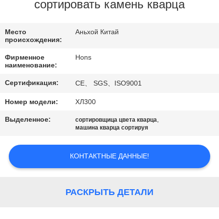
КАЧЕСТВА
сортировать камень кварца
СВЯЖИТЕСЬ
Место
Аньхой Китай
происхождения:
МЫ
Фирменное
Hons
наименование:
СПРОСИТЕ
Сертификация:
CE、 SGS、ISO9001
ЦИТАТУ
Номер модели:
ХЛ300
Выделенное:
,
сортировщица цвета кварца
КАРТА
машина кварца сортируя
САЙТА
КОНТАКТНЫЕ ДАННЫЕ!
PRIVACY
POLICY
РАСКРЫТЬ ДЕТАЛИ