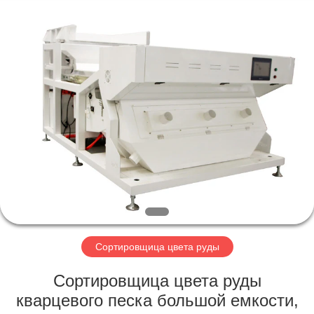
Hongshi
Optoelectronic
High-
tech
Co.,Ltd.
All
Rights
Reserved.
ДОМ
ПРОДУКТЫ
О
НАС
ПУТЕШЕСТВИЕ
ФАБРИКИ
Сортировщица цвета руды
Сортировщица цвета руды
ПРОВЕРКА
кварцевого песка большой емкости,