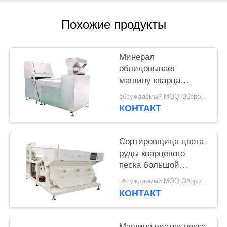
Похожие продукты
Минерал
облицовывает
машину кварца
сортируя с 54
обсуждаемый MOQ:Оборотный
миллиона датчиком
КОНТАКТ
ККД пикселов
Сортировщица цвета
руды кварцевого
песка большой
емкости, машина ККД
обсуждаемый MOQ:Оборотный
экрана касания
КОНТАКТ
сортируя
Машина чистки песка