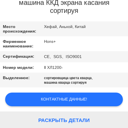
КАЧЕСТВА
машина ККД экрана касания
сортируя
СВЯЖИТЕСЬ
Место
Хефай, Аньхой, Китай
МЫ
происхождения:
Фирменное
Hons+
СПРОСИТЕ
наименование:
ЦИТАТУ
Сертификация:
CE、SGS、ISO9001
Номер модели:
Ⅱ ХЛ1200-
КАРТА
Выделенное:
,
сортировщица цвета кварца
САЙТА
машина кварца сортируя
КОНТАКТНЫЕ ДАННЫЕ!
PRIVACY
POLICY
РАСКРЫТЬ ДЕТАЛИ