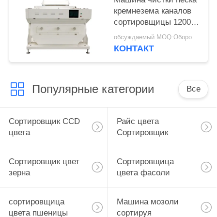
кремнезема каналов
сортировщицы 1200
цвета руды кварца
обсуждаемый MOQ:Оборотный
каменная
КОНТАКТ
Популярные категории
Все
Сортировщик CCD
Райс цвета
цвета
Сортировщик
Сортировщик цвет
Сортировщица
зерна
цвета фасоли
сортировщица
Машина мозоли
цвета пшеницы
сортируя