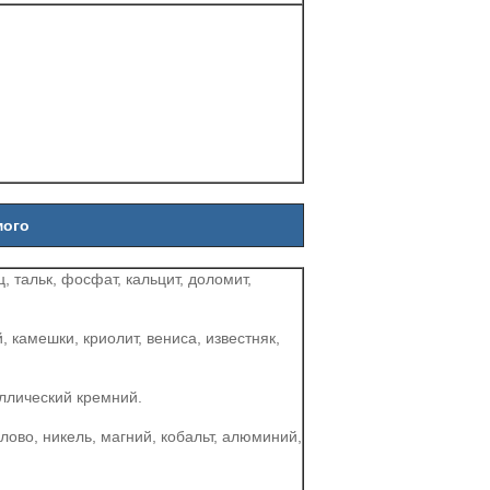
мого
 тальк, фосфат, кальцит, доломит,
, камешки, криолит, вениса, известняк,
ллический кремний.
олово, никель, магний, кобальт, алюминий,