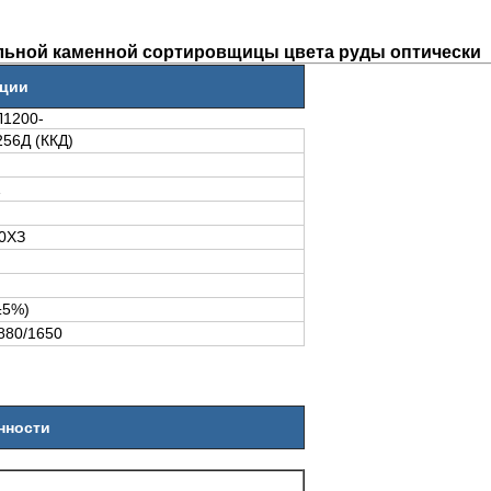
льной каменной сортировщицы цвета руды оптически
кции
Л1200-
56Д (ККД)
1
0ХЗ
±5%)
880/1650
нности