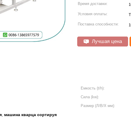
Время доставки:
1
Условия оплаты:
T
Поставка способности:
1
Лучшая цена
Емкость (t/h):
Сила (kw):
Размер (Л/В/Х мм):
я
машина кварца сортируя
,