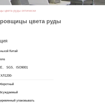
цы цвета руды оптически
ировщицы цвета руды
ция
ньхой Китай
ons
CE、 SGS、ISO9001
 ХЛ1200-
боротный
бсуждаемый
еревянный упаковывать