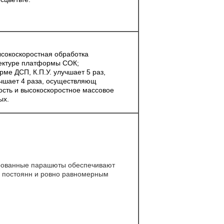
ысокоскоростная обработка
ектуре платформы СОК;
ме ДСП, К.П.У. улучшает 5 раз,
учшает 4 раза, осуществляющ
ость и высокоскоростное массовое
ых.
рованные парашюты обеспечивают
 постоянн и ровно равномерным