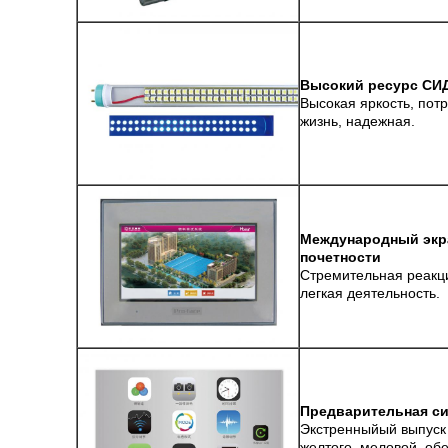
Высокий ресурс СИД
Высокая яркость, пот
жизнь, надежная.
Международный экра
почетности
Стремительная реакци
легкая деятельность.
Предварительная си
Экстренныйый выпуск 
желтого, меловой, обе