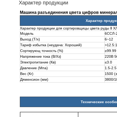
Характер продукции
Машина разъединения цвета цифров минера
Характер проду
Характер продукции для сортировщицы цвета руды Ⅱ Х
Модель
6ССЛ-2
Выход (Т/х)
6~12
Тариф избытка (неудача: Хороший)
>
12.5:
Сортирующ точность (%)
≥99.99
Напряжение тока (В/Хз)
220В 5
Электропитание (Кв)
≤3.0
Давление (Мпа)
1.5-2.5
Вес (Кг)
1500 (
Дяменсион (мм)
3800/1
Технические особе