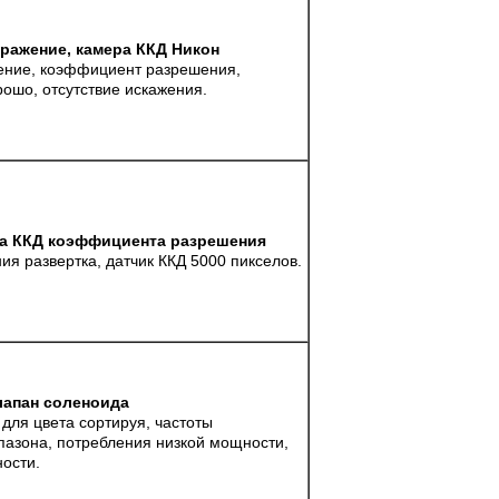
ражение, камера ККД Никон
ение, коэффициент разрешения,
ошо, отсутствие искажения.
ра ККД коэффициента разрешения
ия развертка, датчик ККД 5000 пикселов.
лапан соленоида
для цвета сортируя, частоты
пазона, потребления низкой мощности,
ности.