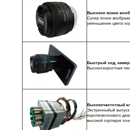
Высокое ясное вооб
Супер ясное воображ
уменьшение цвета хор
Быстрый ход, каме
Высокоскоростная лин
Высокочастотный к
Экстренныйый выпуск 
коротковолнового диа
высокой сортируя точ