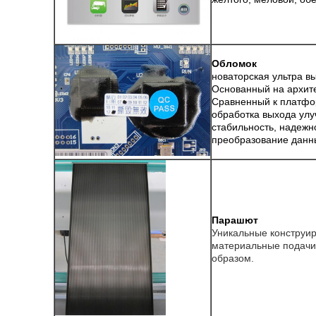
Обломок
новаторская ультра в
Основанный на архит
Сравненный к платфор
обработка выхода ул
стабильность, надежн
преобразование данн
Парашют
Уникальные конструи
материальные подачи
образом.