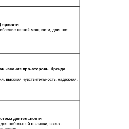
 яркости
ребление низкой мощности, длинная
н касания про-стороны бренда
я, высокая чувствительность, надежная,
стема деятельности
для небольшой пылинки, света -
сцветьте.