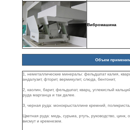
Вибромашина
Объем примени
1, неметаллические минералы: фельдшпат калия, кварц,
андалузит, фторит, вермикулит, слюда, бентонит,
2, каолин, барит, фельдшпат, кварц, углекислый кальций
руда марганца и так далее.
3, черная руда: монокрысталлине кремний, поликриста
Цветная руда: медь, сурьма, ртуть, руководство, цинк, 
висмут и кремнезем.