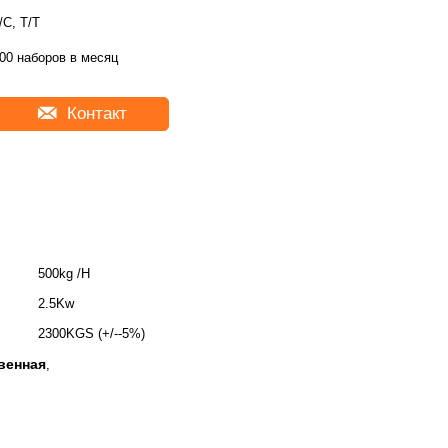
/C, T/T
00 наборов в месяц
Контакт
500kg /H
2.5Kw
2300KGS (+/--5%)
венная
,