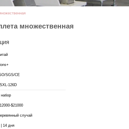
множественная
ллета множественная
ция
итай
ons+
SO/SGS/CE
SXL-126D
 набор
12000-$21000
еревянный случай
 | 14 дня