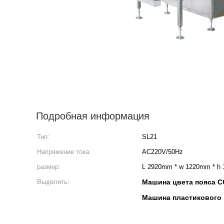
Подробная информация
Тип:
SL21
Напряжение тока:
AC220V/50Hz
размер:
L 2920mm * w 1220mm * h
Выделить:
Машина цвета пояса C
Машина пластикового 