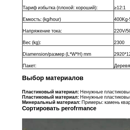
Тариф избытка (плохой: хороший):
≥12:1
Емкость: (kg/hour)
400Kg-
Напряжение тока:
220V/5
Вес (kg):
2300
Diamension/размер (L*W*H) mm
2920*1
Пакет:
Деревя
Выбор материалов
Пластиковый материал:
Пластиковый материал:
Минеральный материал:
 Примеры: камень квар
Сортировать perofrmance