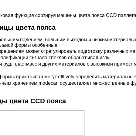
овая функция сортируя машины цвета пояса CCD паллет
ицы цвета пояса
ебольшим падением, большим выходом и низким материаль
ильной формы особенные.
зрешением может отрегулировать подготовку различных ма
мплификации сигнала спеклов обрабатывая иглу.
я руд, пластмасс и других материалов с высокими примеся
ормы приказывая могут efftively определить материальные
нным хранением modecan осуществляет множественные фу
цы цвета CCD
пояса