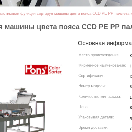
ластиковая функция сортируя машины цвета пояса CCD PE PP паллета 
я машины цвета пояса CCD PE PP па
Основная информа
Место происхождения:
К
Фирменное наименование:
H
Сертификация:
I
Номер модели:
6
Количество мин заказа:
1
Цена:
$
Упаковывая детали:
д
Время доставки:
7