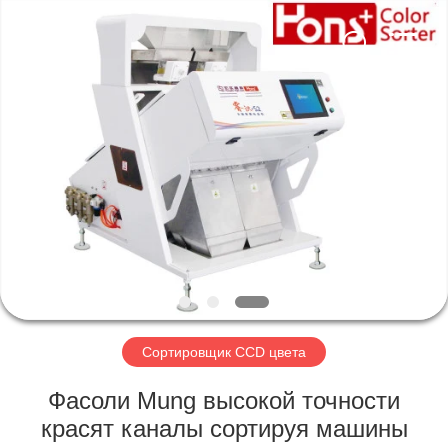
Hongshi
Optoelectronic
High-
tech
Co.,Ltd.
All
Rights
Reserved.
ДОМ
ПРОДУКТЫ
О
НАС
ПУТЕШЕСТВИЕ
ФАБРИКИ
Сортировщик CCD цвета
Фасоли Mung высокой точности
ПРОВЕРКА
красят каналы сортируя машины