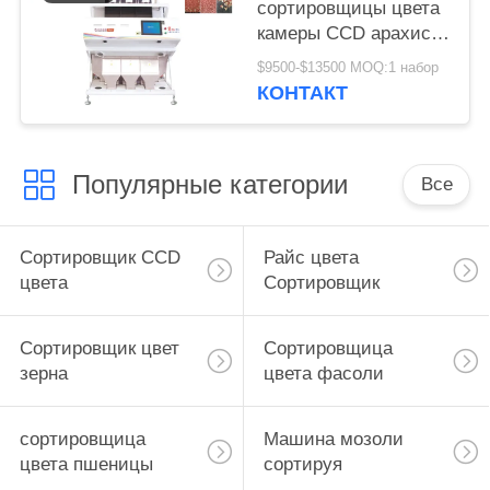
сортировщицы цвета
камеры CCD арахиса
3 парашютов
$9500-$13500 MOQ:1 набор
множественная
КОНТАКТ
Популярные категории
Все
Сортировщик CCD
Райс цвета
цвета
Сортировщик
Сортировщик цвет
Сортировщица
зерна
цвета фасоли
сортировщица
Машина мозоли
цвета пшеницы
сортируя