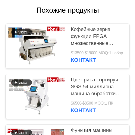
Похожие продукты
Кофейные зерна
функции FPGA
множественные
красят сортируя
$13500-$19000 MOQ:1 набор
машину
КОНТАКТ
Цвет риса сортируя
SGS 54 миллиона
машина обработки
разделителя пиксела
$6500-$8500 MOQ:1 ПК
КОНТАКТ
Функция машины