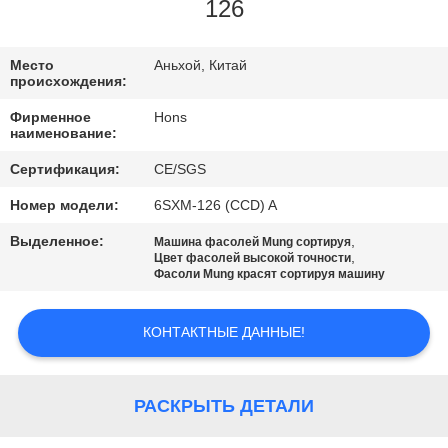
КАЧЕСТВА
126
СВЯЖИТЕСЬ
Место
Аньхой, Китай
происхождения:
МЫ
Фирменное
Hons
наименование:
СПРОСИТЕ
Сертификация:
CE/SGS
ЦИТАТУ
Номер модели:
6SXM-126 (CCD) A
Выделенное:
,
Машина фасолей Mung сортируя
КАРТА
,
Цвет фасолей высокой точности
Фасоли Mung красят сортируя машину
САЙТА
КОНТАКТНЫЕ ДАННЫЕ!
PRIVACY
POLICY
РАСКРЫТЬ ДЕТАЛИ