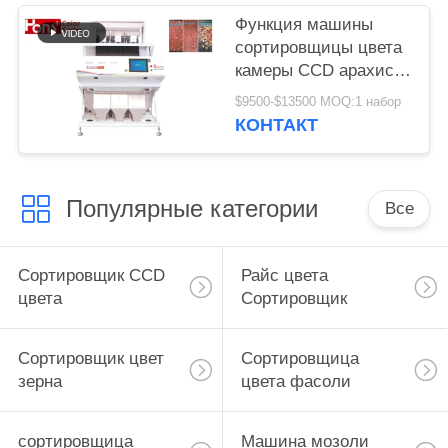
Функция машины
сортировщицы цвета
камеры CCD арахиса
3 парашютов
$9500-$13500 MOQ:1 набор
множественная
КОНТАКТ
Популярные категории
Все
Сортировщик CCD
Райс цвета
цвета
Сортировщик
Сортировщик цвет
Сортировщица
зерна
цвета фасоли
сортировщица
Машина мозоли