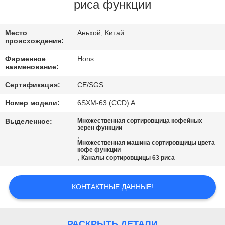
КАЧЕСТВА
риса функции
СВЯЖИТЕСЬ
Место
Аньхой, Китай
происхождения:
МЫ
Фирменное
Hons
наименование:
СПРОСИТЕ
Сертификация:
CE/SGS
ЦИТАТУ
Номер модели:
6SXM-63 (CCD) A
Выделенное:
Множественная сортировщица кофейных
КАРТА
зерен функции
,
Множественная машина сортировщицы цвета
САЙТА
кофе функции
,
Каналы сортировщицы 63 риса
PRIVACY
КОНТАКТНЫЕ ДАННЫЕ!
POLICY
РАСКРЫТЬ ДЕТАЛИ