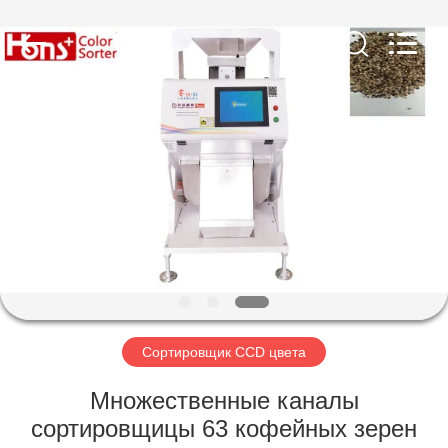
Hongshi
Optoelectronic
High-
tech
Co.,Ltd.
All
Rights
Reserved.
ДОМ
ПРОДУКТЫ
О
НАС
ПУТЕШЕСТВИЕ
ФАБРИКИ
Сортировщик CCD цвета
Множественные каналы
ПРОВЕРКА
сортировщицы 63 кофейных зерен