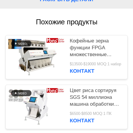
Похожие продукты
Кофейные зерна
функции FPGA
множественные
красят сортируя
$13500-$19000 MOQ:1 набор
машину
КОНТАКТ
Цвет риса сортируя
SGS 54 миллиона
машина обработки
разделителя пиксела
$6500-$8500 MOQ:1 ПК
КОНТАКТ