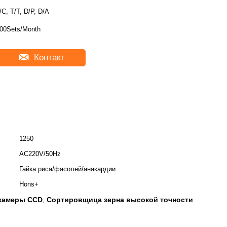
/C, T/T, D/P, D/A
00Sets/Month
Контакт
1250
AC220V/50Hz
Гайка риса/фасолей/анакардии
Hons+
камеры CCD
Сортировщица зерна высокой точности
,