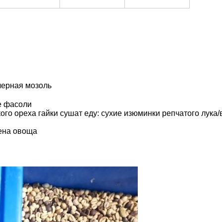
черная мозоль
е фасоли
кого ореха гайки сушат еду: сухие изюминки репчатого лук
ена овоща