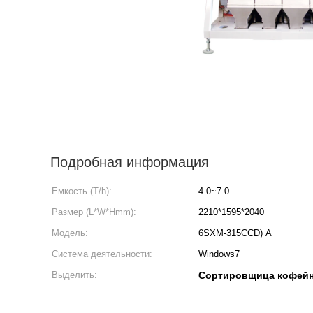
Подробная информация
Емкость (T/h):
4.0~7.0
Размер (L*W*Hmm):
2210*1595*2040
Модель:
6SXM-315CCD) A
Система деятельности:
Windows7
Выделить:
Сортировщица кофейн