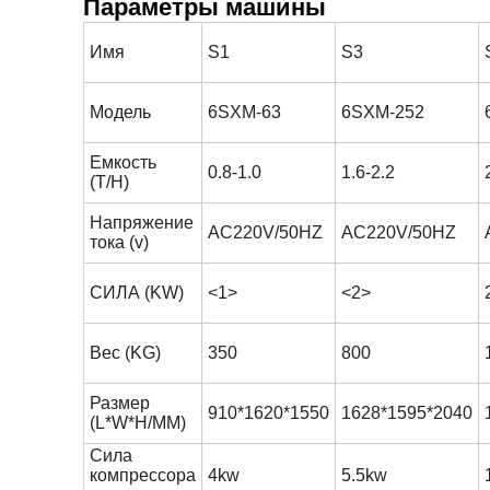
Параметры машины
Имя
S1
S3
Модель
6SXM-63
6SXM-252
Емкость
0.8-1.0
1.6-2.2
(T/H)
Напряжение
AC220V/50HZ
AC220V/50HZ
тока (v)
СИЛА (KW)
<1>
<2>
Вес (KG)
350
800
Размер
910*1620*1550
1628*1595*2040
(L*W*H/MM)
Сила
компрессора
4kw
5.5kw