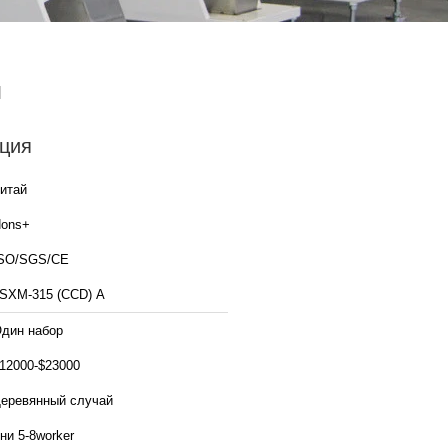
я
ция
итай
ons+
SO/SGS/CE
SXM-315 (CCD) A
дин набор
12000-$23000
еревянный случай
ни 5-8worker