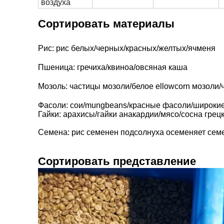
воздуха
Сортировать материалы
Рис: рис белых/черных/красных/желтых/ячменя
Пшеница: гречиха/квиноа/овсяная каша
Мозоль: частицы мозоли/белое ellowcorn мозоли/
Фасоли: сои/mungbeans/красные фасоли/широки
Гайки: арахисы/гайки анакардии/мясо/сосна грец
Семена: рис семенен подсолнуха осеменяет сем
Сортировать представление