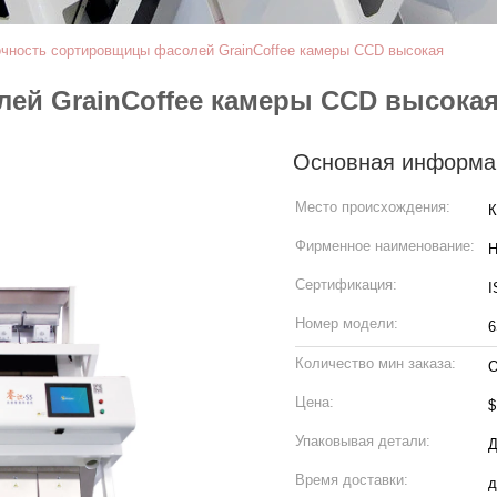
очность сортировщицы фасолей GrainCoffee камеры CCD высокая
ей GrainCoffee камеры CCD высока
Основная информа
Место происхождения:
К
Фирменное наименование:
H
Сертификация:
I
Номер модели:
6
Количество мин заказа:
О
Цена:
$
Упаковывая детали:
Д
Время доставки:
д