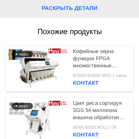
РАСКРЫТЬ ДЕТАЛИ
Похожие продукты
Кофейные зерна
функции FPGA
множественные
красят сортируя
$13500-$19000 MOQ:1 набор
машину
КОНТАКТ
Цвет риса сортируя
SGS 54 миллиона
машина обработки
разделителя пиксела
$6500-$8500 MOQ:1 ПК
КОНТАКТ