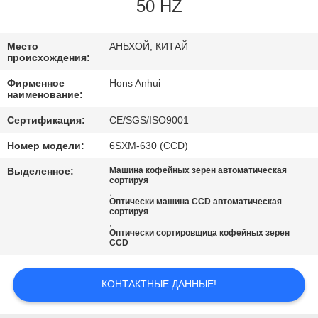
КАЧЕСТВА
50 HZ
СВЯЖИТЕСЬ
Место
АНЬХОЙ, КИТАЙ
происхождения:
МЫ
Фирменное
Hons Anhui
наименование:
СПРОСИТЕ
Сертификация:
CE/SGS/ISO9001
ЦИТАТУ
Номер модели:
6SXM-630 (CCD)
Выделенное:
Машина кофейных зерен автоматическая
КАРТА
сортируя
,
Оптически машина CCD автоматическая
САЙТА
сортируя
,
Оптически сортировщица кофейных зерен
CCD
PRIVACY
POLICY
КОНТАКТНЫЕ ДАННЫЕ!