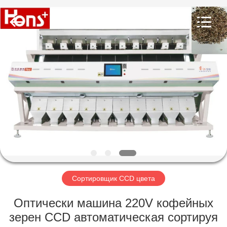
Hongshi
Optoelectronic
High-
tech
Co.,Ltd.
All
Rights
Reserved.
ДОМ
ПРОДУКТЫ
О
НАС
ПУТЕШЕСТВИЕ
ФАБРИКИ
Сортировщик CCD цвета
Оптически машина 220V кофейных
ПРОВЕРКА
зерен CCD автоматическая сортируя