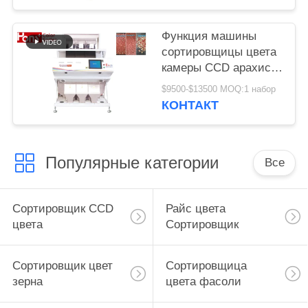
Функция машины
сортировщицы цвета
камеры CCD арахиса
3 парашютов
$9500-$13500 MOQ:1 набор
множественная
КОНТАКТ
Популярные категории
Все
Сортировщик CCD
Райс цвета
цвета
Сортировщик
Сортировщик цвет
Сортировщица
зерна
цвета фасоли