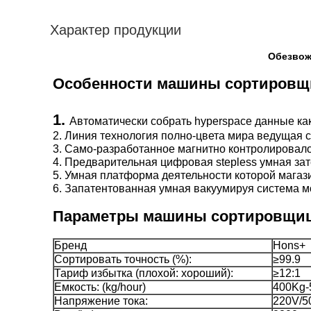
Характер продукции
Обезвож
1. 
Автоматически собрать hyperspace данные как
2. Линия технология полно-цвета мира ведущая 
3. Само-разработанное магнитно контролировало
4. Предварительная цифровая stepless умная за
5. Умная платформа деятельности которой магаз
6. Запатентованная умная вакуумируя система м
Параметры машины сортировщи
Бренд
Hons+
Сортировать точность (%):
≥99.9
Тариф избытка (плохой: хороший):
≥12:1
Емкость: (kg/hour)
400Kg-
Напряжение тока:
220V/5