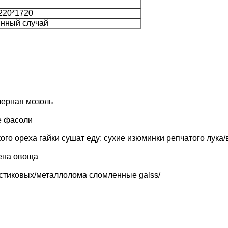
220*1720
нный случай
черная мозоль

 фасоли

кого ореха гайки сушат еду: сухие изюминки репчатого лука
ена овоща

стиковых/металлолома сломленные galss/