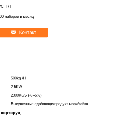
/C, T/T
00 наборов в месяц
Контакт
500kg /H
2.5KW
2300KGS (+/--5%)
Высушенные еда/овощи/продукт моря/гайка
 сортируя
,