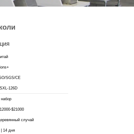
коли
ция
итай
ons+
SO/SGS/CE
SXL-126D
 набор
12000-$21000
еревянный случай
 | 14 дня