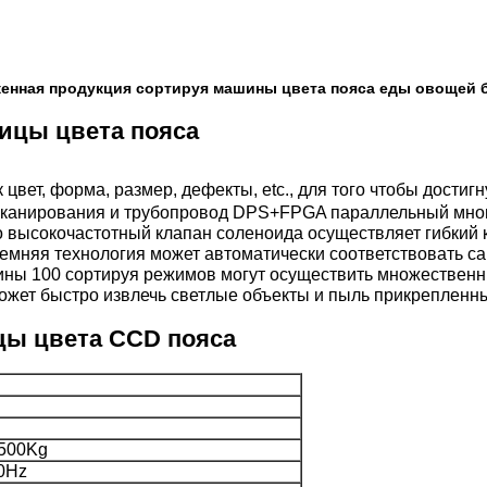
енная продукция сортируя машины цвета пояса еды овощей 
 цвет, форма, размер, дефекты, etc., для того чтобы дости
сканирования и трубопровод DPS+FPGA параллельный многоп
 высокочастотный клапан соленоида осуществляет гибкий к
темняя технология может автоматически соответствовать с
ины 100 сортируя режимов могут осуществить множественны
ожет быстро извлечь светлые объекты и пыль прикрепленны
цы цвета CCD
пояса
500Kg
0Hz