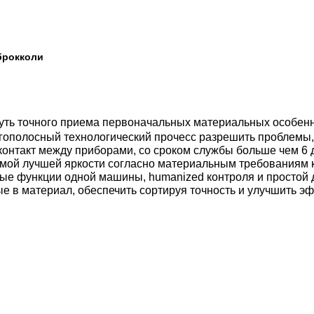
брокколи
гнуть точного приема первоначальных материальных особенн
олосный технологический прочесс разрешить проблемы, при
онтакт между приборами, со сроком службы больше чем 6 д
амой лучшей яркости согласно материальным требованиям к
е функции одной машины, humanized контроля и простой д
е в материал, обеспечить сортируя точность и улучшить 