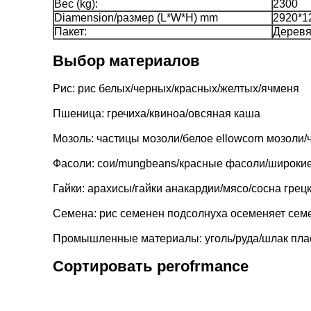
Вес (kg):
2300
Diamension/размер (L*W*H) mm
2920*1
Пакет:
Деревя
Выбор материалов
Рис: рис белых/черных/красных/желтых/ячменя

Пшеница: гречиха/квиноа/овсяная каша

Мозоль: частицы мозоли/белое ellowcorn мозоли/
Фасоли: сои/mungbeans/красные фасоли/широкие
Гайки: арахисы/гайки анакардии/мясо/сосна грец
Семена: рис семенен подсолнуха осеменяет сем
Промышленные материалы: уголь/руда/шлак пла
Сортировать perofrmance