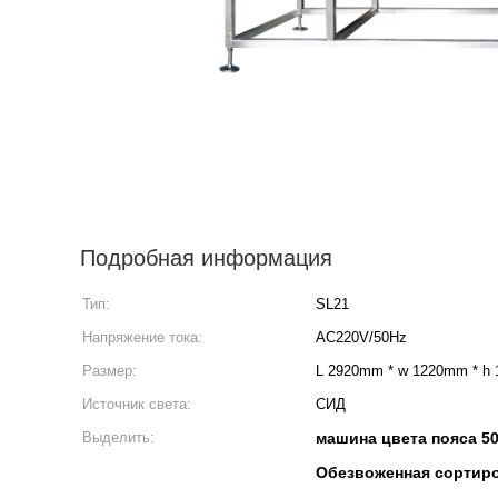
Подробная информация
Тип:
SL21
Напряжение тока:
AC220V/50Hz
Размер:
L 2920mm * w 1220mm * h
Источник света:
СИД
Выделить:
машина цвета пояса 50
Обезвоженная сортир