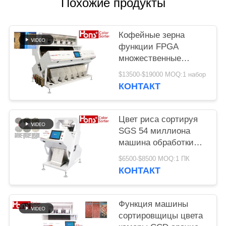
Похожие продукты
Кофейные зерна
функции FPGA
множественные
красят сортируя
$13500-$19000 MOQ:1 набор
машину
КОНТАКТ
Цвет риса сортируя
SGS 54 миллиона
машина обработки
разделителя пиксела
$6500-$8500 MOQ:1 ПК
КОНТАКТ
Функция машины
сортировщицы цвета