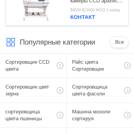
камеры CCD арахиса
3 парашютов
$9500-$13500 MOQ:1 набор
множественная
КОНТАКТ
Популярные категории
Все
Сортировщик CCD
Райс цвета
цвета
Сортировщик
Сортировщик цвет
Сортировщица
зерна
цвета фасоли
сортировщица
Машина мозоли
цвета пшеницы
сортируя