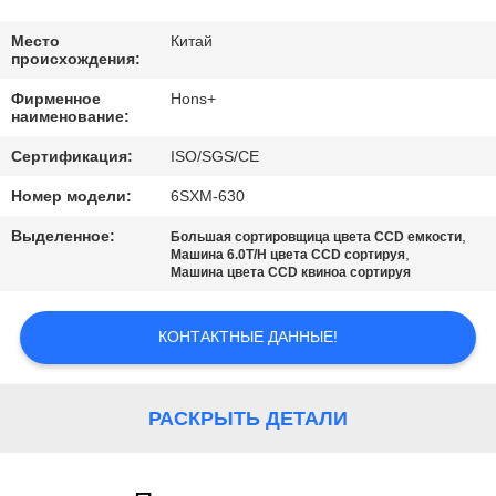
КАЧЕСТВА
Место
Китай
происхождения:
СВЯЖИТЕСЬ
Фирменное
Hons+
МЫ
наименование:
Сертификация:
ISO/SGS/CE
СПРОСИТЕ
Номер модели:
6SXM-630
ЦИТАТУ
Выделенное:
,
Большая сортировщица цвета CCD емкости
,
Машина 6.0T/H цвета CCD сортируя
Машина цвета CCD квиноа сортируя
КАРТА
САЙТА
КОНТАКТНЫЕ ДАННЫЕ!
PRIVACY
РАСКРЫТЬ ДЕТАЛИ
POLICY