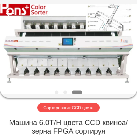
Hongshi
Optoelectronic
High-
tech
Co.,Ltd.
All
Rights
Reserved.
ДОМ
ПРОДУКТЫ
О
НАС
ПУТЕШЕСТВИЕ
ФАБРИКИ
Сортировщик CCD цвета
Машина 6.0T/H цвета CCD квиноа/
ПРОВЕРКА
зерна FPGA сортируя