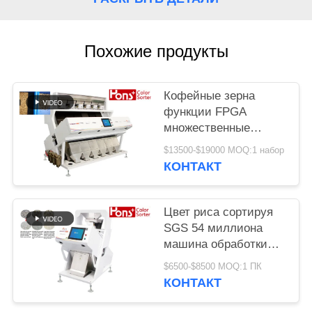
Похожие продукты
Кофейные зерна
функции FPGA
множественные
красят сортируя
$13500-$19000 MOQ:1 набор
машину
КОНТАКТ
Цвет риса сортируя
SGS 54 миллиона
машина обработки
разделителя пиксела
$6500-$8500 MOQ:1 ПК
КОНТАКТ