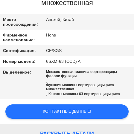
КАЧЕСТВА
множественная
СВЯЖИТЕСЬ
Место
Аньхой, Китай
происхождения:
МЫ
Фирменное
Hons
наименование:
СПРОСИТЕ
Сертификация:
CE/SGS
ЦИТАТУ
Номер модели:
6SXM-63 (CCD) A
Выделенное:
Множественная машина сортировщицы
КАРТА
фасоли функции
,
Функция машины сортировщицы риса
САЙТА
множественная
,
Каналы машины 63 сортировщицы риса
PRIVACY
КОНТАКТНЫЕ ДАННЫЕ!
POLICY
РАСКРЫТЬ ДЕТАЛИ