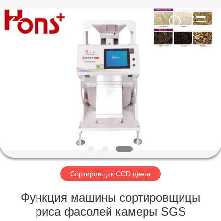
Hongshi
Optoelectronic
High-
tech
Co.,Ltd.
All
Rights
Reserved.
ДОМ
ПРОДУКТЫ
О
НАС
ПУТЕШЕСТВИЕ
ФАБРИКИ
Сортировщик CCD цвета
Функция машины сортировщицы
ПРОВЕРКА
риса фасолей камеры SGS