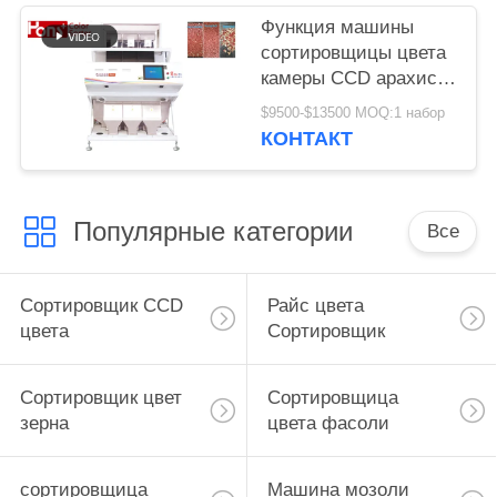
Функция машины
сортировщицы цвета
камеры CCD арахиса
3 парашютов
$9500-$13500 MOQ:1 набор
множественная
КОНТАКТ
Популярные категории
Все
Сортировщик CCD
Райс цвета
цвета
Сортировщик
Сортировщик цвет
Сортировщица
зерна
цвета фасоли
сортировщица
Машина мозоли