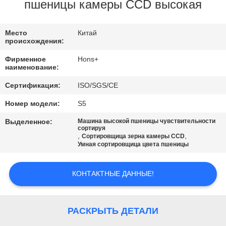
КАЧЕСТВА
пшеницы камеры CCD высокая
СВЯЖИТЕСЬ
Место
Китай
происхождения:
МЫ
Фирменное
Hons+
наименование:
СПРОСИТЕ
Сертификация:
ISO/SGS/CE
ЦИТАТУ
Номер модели:
S5
Выделенное:
Машина высокой пшеницы чувствительности
КАРТА
сортируя
,
,
Сортировщица зерна камеры CCD
Умная сортировщица цвета пшеницы
САЙТА
КОНТАКТНЫЕ ДАННЫЕ!
PRIVACY
POLICY
РАСКРЫТЬ ДЕТАЛИ