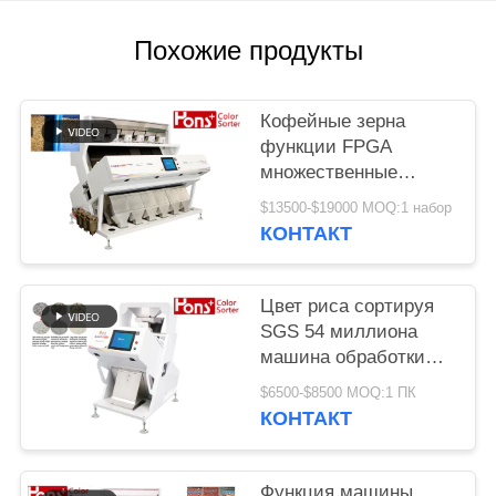
Похожие продукты
Кофейные зерна
функции FPGA
множественные
красят сортируя
$13500-$19000 MOQ:1 набор
машину
КОНТАКТ
Цвет риса сортируя
SGS 54 миллиона
машина обработки
разделителя пиксела
$6500-$8500 MOQ:1 ПК
КОНТАКТ
Функция машины