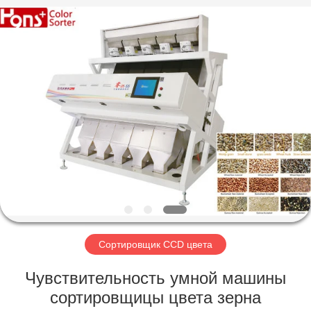
Hongshi
Optoelectronic
High-
tech
Co.,Ltd.
All
Rights
Reserved.
ДОМ
ПРОДУКТЫ
О
НАС
ПУТЕШЕСТВИЕ
ФАБРИКИ
Сортировщик CCD цвета
Чувствительность умной машины
ПРОВЕРКА
сортировщицы цвета зерна