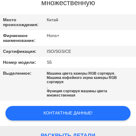
КАЧЕСТВА
множественную
СВЯЖИТЕСЬ
Место
Китай
происхождения:
МЫ
Фирменное
Hons+
наименование:
СПРОСИТЕ
Сертификация:
ISO/SGS/CE
ЦИТАТУ
Номер модели:
S5
Выделенное:
,
Машина цвета камеры RGB сортируя
КАРТА
Машина кофейного зерна камеры RGB
сортируя
,
САЙТА
Функция сортируя машины цвета
множественная
PRIVACY
КОНТАКТНЫЕ ДАННЫЕ!
POLICY
РАСКРЫТЬ ДЕТАЛИ