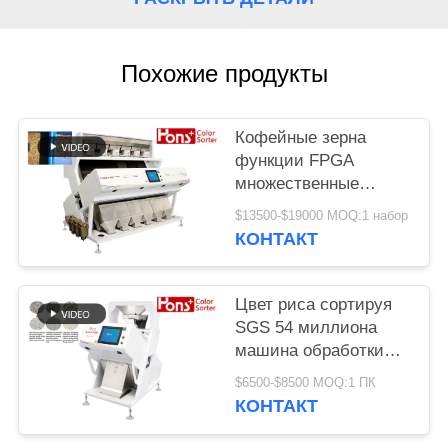
Похожие продукты
Кофейные зерна
функции FPGA
множественные
красят сортируя
$13500-$19000 MOQ:1 набор
машину
КОНТАКТ
Цвет риса сортируя
SGS 54 миллиона
машина обработки
разделителя пиксела
$6500-$8500 MOQ:1 ПК
КОНТАКТ