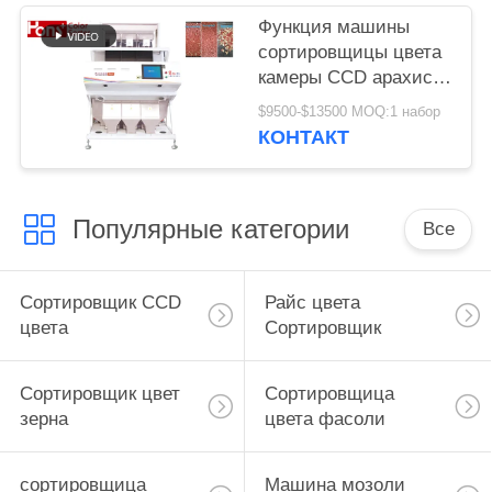
Функция машины
сортировщицы цвета
камеры CCD арахиса
3 парашютов
$9500-$13500 MOQ:1 набор
множественная
КОНТАКТ
Популярные категории
Все
Сортировщик CCD
Райс цвета
цвета
Сортировщик
Сортировщик цвет
Сортировщица
зерна
цвета фасоли
сортировщица
Машина мозоли