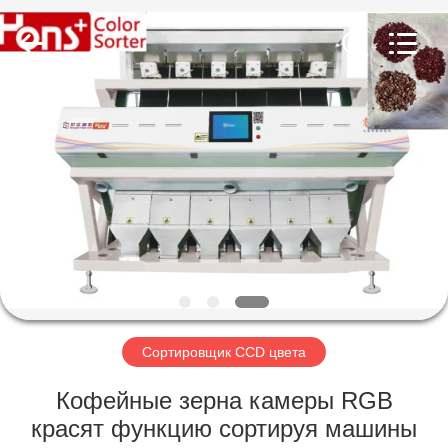
Hongshi
Optoelectronic
High-
tech
Co.,Ltd.
All
Rights
Reserved.
ДОМ
ПРОДУКТЫ
О
НАС
ПУТЕШЕСТВИЕ
ФАБРИКИ
Сортировщик CCD цвета
Кофейные зерна камеры RGB
ПРОВЕРКА
красят функцию сортируя машины