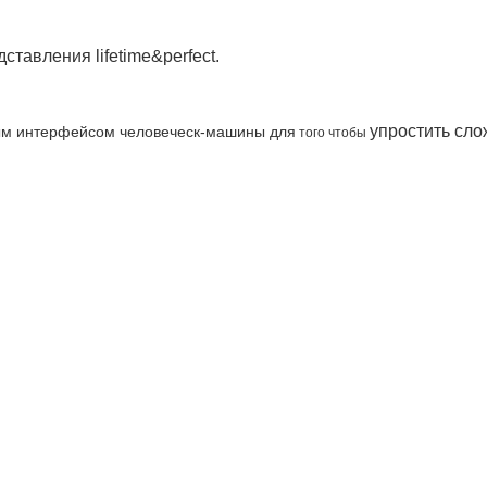
вления lifetime&perfect.

упростить сло
ным интерфейсом человеческ-машины для
 того чтобы 