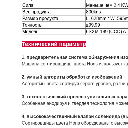
Сила
Меньше чем 2,4 K
Вес продукта
800kgs
Размер продукта
L1628mm * W1595
Точность
≥99.99
Модель
6SXM-189 (CCD) A
Технический параметр
Машина сортировщицы цвета Hons использует ка
Алгоритмы цвета сортируя серого уровня, разни
Особенная анодируя и твердея технология может
Сортировщицы цвета Hons оборудованы с высокок