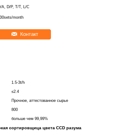
/A, D/P, T/T, L/C
00sets/month
Контакт
1.5-3t/h
≤2.4
Прочное, аттестованное сырье
800
больше чем 99,99%
кая сортировщица цвета CCD разума