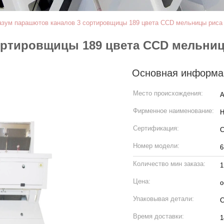
азум парашютов каналов 3 сортировщицы 189 цвета CCD мельницы риса
ортировщицы 189 цвета CCD мельни
Основная информа
Место происхождения:
А
Фирменное наименование:
H
Сертификация:
Номер модели:
6
Количество мин заказа:
1
Цена:
о
Упаковывая детали:
С
Время доставки:
1