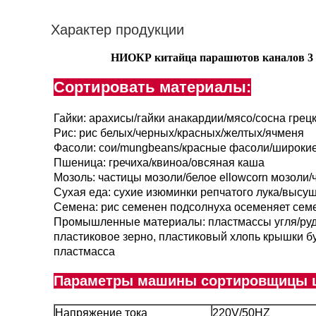
Характер продукции
НИОКР китайца парашютов каналов 3 
Сортировать материалы:
Гайки: арахисы/гайки анакардии/мясо/сосна грецк
Рис: рис белых/черных/красных/желтых/ячменя
Фасоли: сои/mungbeans/красные фасоли/широки
Пшеница: гречиха/квиноа/овсяная каша
Мозоль: частицы мозоли/белое ellowcorn мозоли/
Сухая еда: сухие изюминки репчатого лука/высу
Семена: рис семенен подсолнуха осеменяет сем
Промышленные материалы: пластмассы угля/руды
пластиковое зерно, пластиковый хлопь крышки 
пластмасса
Параметры машины сортировщицы ц
Напряжение тока
220V/50HZ