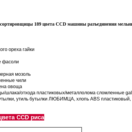
сортировщицы 189 цвета CCD машины разъединения мельниц
ого ореха гайки
е фасоли
черная мозоль
шенные чили
ена овоща
/шлака/отхода пластиковых/металлолома сломленные galss
бутылки, утиль бутылки ЛЮБИМЦА, хлопь ABS пластиковый, 
вета CCD риса