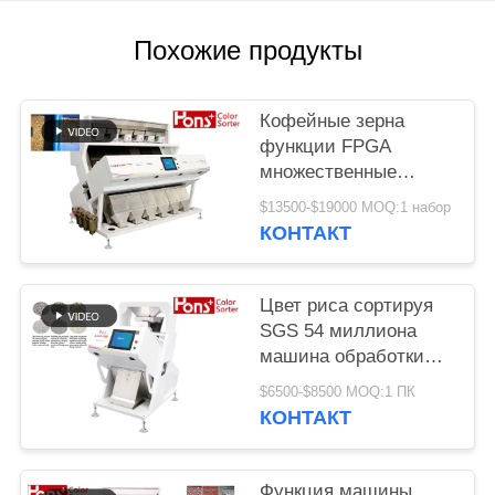
Похожие продукты
Кофейные зерна
функции FPGA
множественные
красят сортируя
$13500-$19000 MOQ:1 набор
машину
КОНТАКТ
Цвет риса сортируя
SGS 54 миллиона
машина обработки
разделителя пиксела
$6500-$8500 MOQ:1 ПК
КОНТАКТ
Функция машины