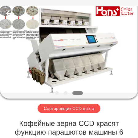
Hongshi
Optoelectronic
High-
tech
Co.,Ltd.
All
Rights
Reserved.
ДОМ
ПРОДУКТЫ
О
НАС
ПУТЕШЕСТВИЕ
ФАБРИКИ
Сортировщик CCD цвета
Кофейные зерна CCD красят
ПРОВЕРКА
функцию парашютов машины 6