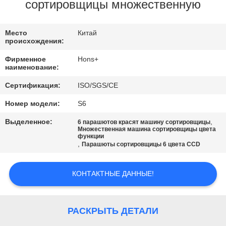
КАЧЕСТВА
сортировщицы множественную
СВЯЖИТЕСЬ
Место
Китай
происхождения:
МЫ
Фирменное
Hons+
наименование:
СПРОСИТЕ
Сертификация:
ISO/SGS/CE
ЦИТАТУ
Номер модели:
S6
Выделенное:
,
6 парашютов красят машину сортировщицы
КАРТА
Множественная машина сортировщицы цвета
функции
,
Парашюты сортировщицы 6 цвета CCD
САЙТА
КОНТАКТНЫЕ ДАННЫЕ!
PRIVACY
POLICY
РАСКРЫТЬ ДЕТАЛИ