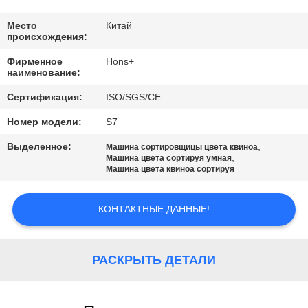
КАЧЕСТВА
Место
Китай
происхождения:
СВЯЖИТЕСЬ
Фирменное
Hons+
МЫ
наименование:
Сертификация:
ISO/SGS/CE
СПРОСИТЕ
Номер модели:
S7
ЦИТАТУ
Выделенное:
,
Машина сортировщицы цвета квиноа
,
Машина цвета сортируя умная
Машина цвета квиноа сортируя
КАРТА
САЙТА
КОНТАКТНЫЕ ДАННЫЕ!
PRIVACY
РАСКРЫТЬ ДЕТАЛИ
POLICY