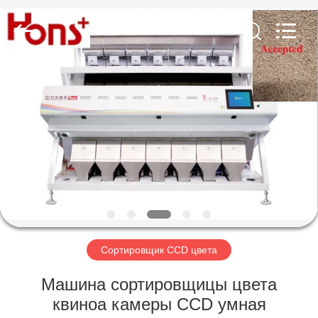
Hongshi
Optoelectronic
High-
tech
Co.,Ltd.
All
Rights
Reserved.
ДОМ
ПРОДУКТЫ
О
НАС
ПУТЕШЕСТВИЕ
ФАБРИКИ
Сортировщик CCD цвета
Машина сортировщицы цвета
ПРОВЕРКА
квиноа камеры CCD умная