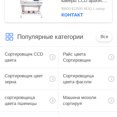
камеры CCD арахиса
3 парашютов
$9500-$13500 MOQ:1 набор
множественная
КОНТАКТ
Популярные категории
Все
Сортировщик CCD
Райс цвета
цвета
Сортировщик
Сортировщик цвет
Сортировщица
зерна
цвета фасоли
сортировщица
Машина мозоли
цвета пшеницы
сортируя