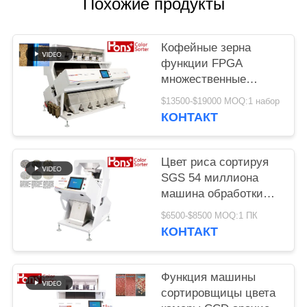
Похожие продукты
Кофейные зерна
функции FPGA
множественные
красят сортируя
$13500-$19000 MOQ:1 набор
машину
КОНТАКТ
Цвет риса сортируя
SGS 54 миллиона
машина обработки
разделителя пиксела
$6500-$8500 MOQ:1 ПК
КОНТАКТ
Функция машины
сортировщицы цвета