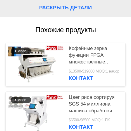
РАСКРЫТЬ ДЕТАЛИ
Похожие продукты
Кофейные зерна
функции FPGA
множественные
красят сортируя
$13500-$19000 MOQ:1 набор
машину
КОНТАКТ
Цвет риса сортируя
SGS 54 миллиона
машина обработки
разделителя пиксела
$6500-$8500 MOQ:1 ПК
КОНТАКТ