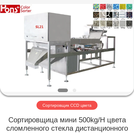
Hongshi
Optoelectronic
High-
tech
Co.,Ltd.
All
Rights
Reserved.
ДОМ
ПРОДУКТЫ
О
НАС
ПУТЕШЕСТВИЕ
ФАБРИКИ
Сортировщик CCD цвета
Сортировщица мини 500kg/H цвета
ПРОВЕРКА
сломленного стекла дистанционного