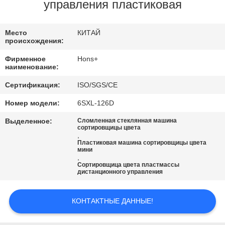
КАЧЕСТВА
управления пластиковая
СВЯЖИТЕСЬ
Место
КИТАЙ
происхождения:
МЫ
Фирменное
Hons+
наименование:
СПРОСИТЕ
Сертификация:
ISO/SGS/CE
ЦИТАТУ
Номер модели:
6SXL-126D
Выделенное:
Сломленная стеклянная машина
КАРТА
сортировщицы цвета
,
Пластиковая машина сортировщицы цвета
САЙТА
мини
,
Сортировщица цвета пластмассы
дистанционного управления
PRIVACY
POLICY
КОНТАКТНЫЕ ДАННЫЕ!