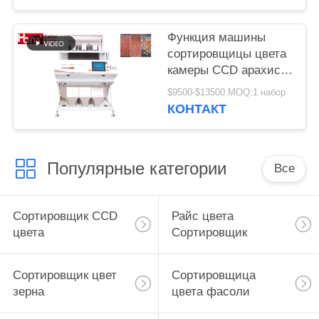
Функция машины
сортировщицы цвета
камеры CCD арахиса
3 парашютов
$9500-$13500 MOQ:1 набор
множественная
КОНТАКТ
Популярные категории
Все
Сортировщик CCD
Райс цвета
цвета
Сортировщик
Сортировщик цвет
Сортировщица
зерна
цвета фасоли