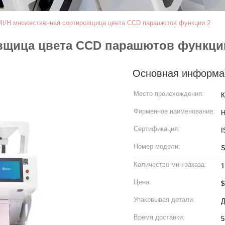
.4t/H множественная сортировщица цвета CCD парашютов функции 2
овщица цвета CCD парашютов функци
Основная информа
Место происхождения:
К
Фирменное наименование:
H
Сертификация:
I
Номер модели:
S
Количество мин заказа:
1
Цена:
$
Упаковывая детали:
Д
Время доставки:
5