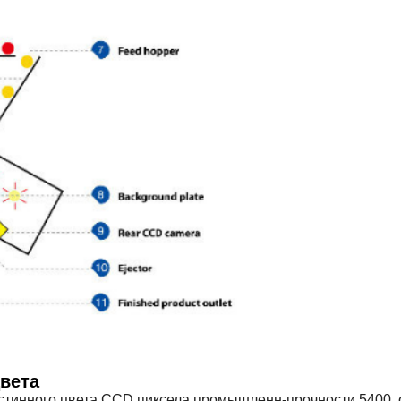
вета
истинного цвета CCD пиксела промышленн-прочности 5400,