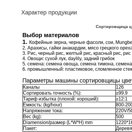
Характер продукции
Сортировщица цвета CCD
Выбор материалов
1.
Кофейные зерна, черные фасоли, сои, Mungbe
2. Арахисы, гайки анакардии, мясо грецкого ореха
3. Рис, черный рис, желтый рис, красный рис, рис
4.
Овощи: сухой лук, daylily, задний грибок
5. семена: семена овоща, семена тимона, семен
6. промышленный: пластиковое, сломленное стек
Параметры машины сортировщицы цве
Каналы
126
Сортировать точность (%):
≥99.9
Тариф избытка (плохой: хороший):
≥12:1
Емкость: (kg/hour)
800-20
Напряжение тока:
220V/5
Вес (kg):
500
Diamension/размер (L*W*H) mm
1220*1
Пакет:
Деревя