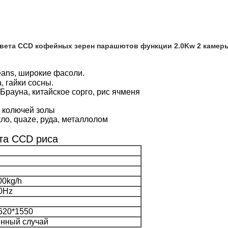
 кофейных зерен парашютов функции 2.0Kw 2 камеры 0
ans, широкие фасоли.
, гайки сосны.
 Брауна, китайское сорго, рис ячменя
а колючей золы
ло, quaze, руда, металлолом
та CCD риса
00kg/h
0Hz
620*1550
нный случай