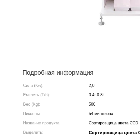
Подробная информация
Сила (Kw):
2,0
Емкость (T/h):
0.4t-0.8t
Вес (Kg):
500
Пикселы:
54 миллиона
Название продукта:
Сортировщица цвета CCD
Выделить:
Сортировщица цвета 