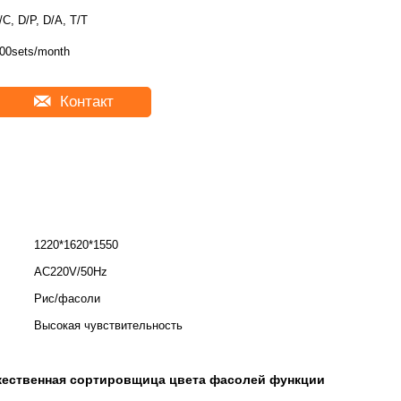
/C, D/P, D/A, T/T
00sets/month
Контакт
1220*1620*1550
AC220V/50Hz
Рис/фасоли
Высокая чувствительность
ественная сортировщица цвета фасолей функции