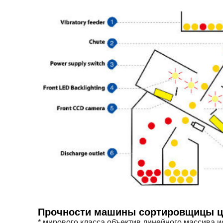
Прочности машины сортировщицы ц
* мирового класса объектив линейного массива 