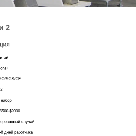
и 2
ция
итай
ons+
SO/SGS/CE
2
 набор
6500-$9000
еревянный случай
-8 дней работника