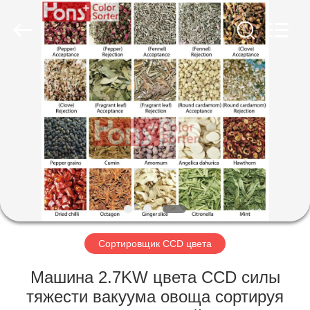
Hongshi
Optoelectronic
High-
tech
Co.,Ltd.
All
Rights
Reserved.
ДОМ
ПРОДУКТЫ
О
НАС
ПУТЕШЕСТВИЕ
ФАБРИКИ
Сортировщик CCD цвета
Машина 2.7KW цвета CCD силы
ПРОВЕРКА
тяжести вакуума овоща сортируя