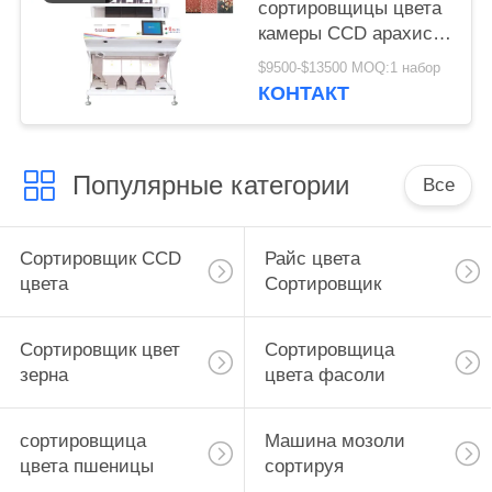
сортировщицы цвета
камеры CCD арахиса
3 парашютов
$9500-$13500 MOQ:1 набор
множественная
КОНТАКТ
Популярные категории
Все
Сортировщик CCD
Райс цвета
цвета
Сортировщик
Сортировщик цвет
Сортировщица
зерна
цвета фасоли
сортировщица
Машина мозоли
цвета пшеницы
сортируя