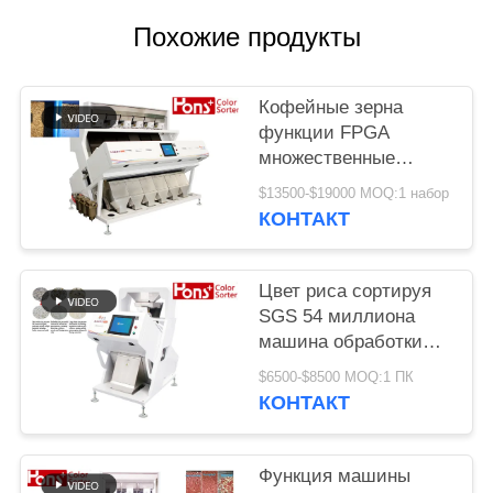
Похожие продукты
Кофейные зерна
функции FPGA
множественные
красят сортируя
$13500-$19000 MOQ:1 набор
машину
КОНТАКТ
Цвет риса сортируя
SGS 54 миллиона
машина обработки
разделителя пиксела
$6500-$8500 MOQ:1 ПК
КОНТАКТ
Функция машины