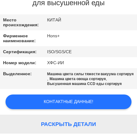
КАЧЕСТВА
для высушенной еды
СВЯЖИТЕСЬ
Место
КИТАЙ
происхождения:
МЫ
Фирменное
Hons+
наименование:
СПРОСИТЕ
Сертификация:
ISO/SGS/CE
ЦИТАТУ
Номер модели:
ХФС-ИИ
Выделенное:
Машина цвета силы тяжести вакуума сортируя
КАРТА
,
,
Машина цвета овоща сортируя
Высушенная машина CCD еды сортируя
САЙТА
КОНТАКТНЫЕ ДАННЫЕ!
PRIVACY
POLICY
РАСКРЫТЬ ДЕТАЛИ