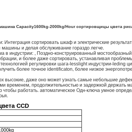
на Capacity1600kg-2000kg/Hour сортировщицы цвета риса
и: Интеграция сортировать шкаф и электрические результ
ы машины и делая обслуживание гораздо легче.
ма в индустрии: , Поздно-конструированный мостообразны
брации, и более даже сортировать, устанавливая проблемы
 технологией регулировки шага-lesslight индустрии-ledin
лучить более точное identificaton, более низкое энергопо
px высокие, даже оно может узнать самые небольшие дефе
ми временем, продолжительностью и задержкой держать ма
го чтобы работать. автоматическое Одн-ключа умное определ
рья.
цвета CCD
1000kg