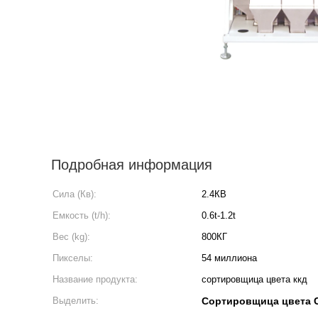
Подробная информация
Сила (Кв):
2.4КВ
Емкость (t/h):
0.6t-1.2t
Вес (kg):
800КГ
Пикселы:
54 миллиона
Название продукта:
сортировщица цвета ккд
Выделить:
Сортировщица цвета C