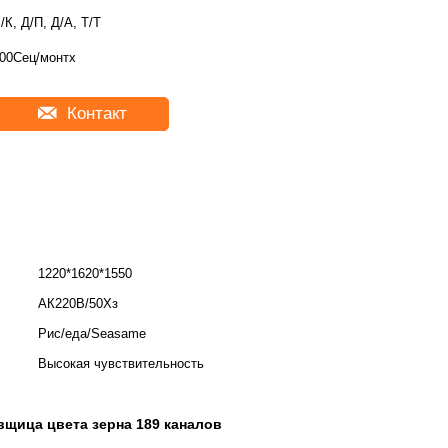
/К, Д/П, Д/А, Т/Т
00Сец/монтх
Контакт
1220*1620*1550
АК220В/50Хз
Рис/еда/Seasame
Высокая чувствительность
щица цвета зерна 189 каналов