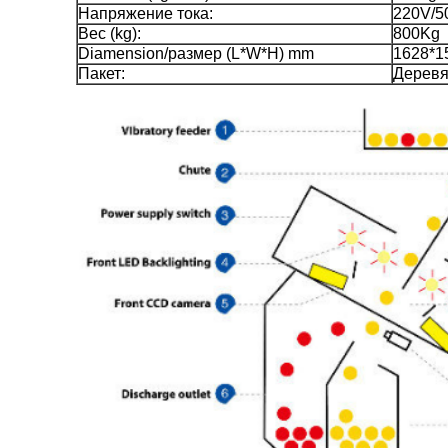
Напряжение тока:
220V/5
Вес (kg):
800Kg
Diamension/размер (L*W*H) mm
1628*1
Пакет:
Деревя