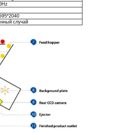
0Hz
595*2040
нный случай