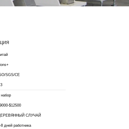
ция
итай
ons+
SO/SGS/CE
3
 набор
9000-$12500
ДЕРЕВЯННЫЙ СЛУЧАЙ
-8 дней работника