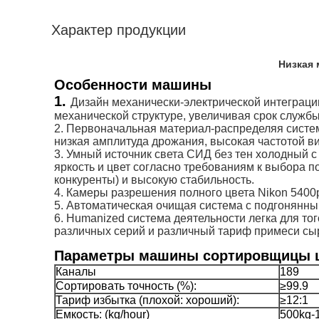
Характер продукции
Низкая маши
Особенности машины
1.
Дизайн механически-электрической интеграци
механической структуре, увеличивая срок служб
2. Первоначальная материал-распределяя систе
низкая амплитуда дрожания, высокая частотой ви
3. Умный источник света СИД без тен холодный с
яркость и цвет согласно требованиям к выбора по
конкуренты) и высокую стабильность.
4. Камеры разрешения полного цвета Nikon 5400
5. Автоматическая очищая система с подгонянны
6. Humanized система деятельности легка для то
различных серий и различный тариф примеси сы
Параметры машины сортировщицы 
Каналы
189
Сортировать точность (%):
≥99.9
Тариф избытка (плохой: хороший):
≥12:1
Емкость: (kg/hour)
500kg-