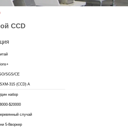
D
рой CCD
ция
итай
ons+
SO/SGS/CE
SXM-315 (CCD) A
дин набор
8000-$20000
еревянный случай
ни 5-8воркер