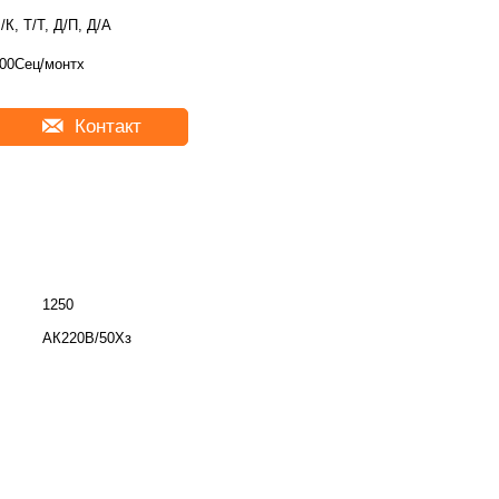
/К, Т/Т, Д/П, Д/А
00Сец/монтх
Контакт
1250
АК220В/50Хз