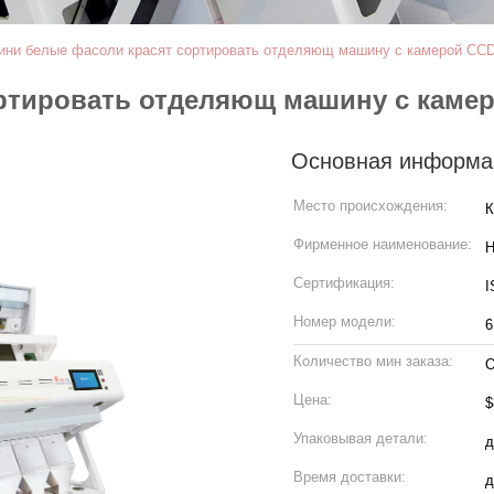
ини белые фасоли красят сортировать отделяющ машину с камерой CC
ртировать отделяющ машину с каме
Основная информа
Место происхождения:
К
Фирменное наименование:
H
Сертификация:
I
Номер модели:
6
Количество мин заказа:
О
Цена:
$
Упаковывая детали:
д
Время доставки:
д