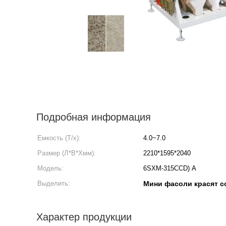
Подробная информация
Емкость (Т/х):
4.0~7.0
Размер (Л*В*Хмм):
2210*1595*2040
Модель:
6SXM-315CCD) A
Выделить:
Мини фасоли красят с
Характер продукции