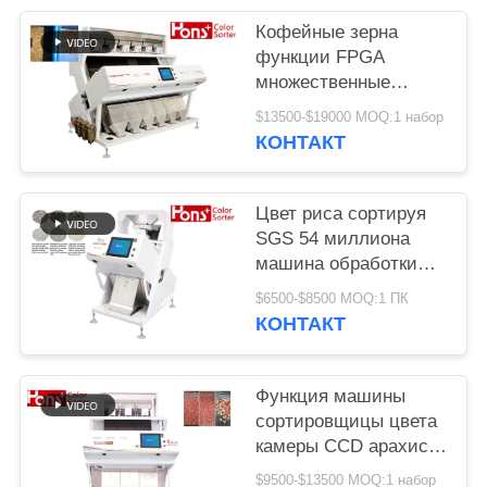
Кофейные зерна
функции FPGA
множественные
красят сортируя
$13500-$19000 MOQ:1 набор
машину
КОНТАКТ
Цвет риса сортируя
SGS 54 миллиона
машина обработки
разделителя пиксела
$6500-$8500 MOQ:1 ПК
КОНТАКТ
Функция машины
сортировщицы цвета
камеры CCD арахиса
3 парашютов
$9500-$13500 MOQ:1 набор