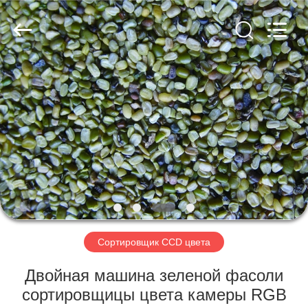
Hongshi
Optoelectronic
High-
tech
Co.,Ltd.
All
Rights
Reserved.
ДОМ
ПРОДУКТЫ
О
НАС
ПУТЕШЕСТВИЕ
ФАБРИКИ
Сортировщик CCD цвета
Двойная машина зеленой фасоли
ПРОВЕРКА
сортировщицы цвета камеры RGB