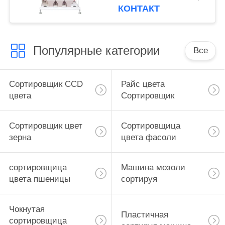
множественная
КОНТАКТ
Популярные категории
Все
Сортировщик CCD
Райс цвета
цвета
Сортировщик
Сортировщик цвет
Сортировщица
зерна
цвета фасоли
сортировщица
Машина мозоли
цвета пшеницы
сортируя
Чокнутая
Пластичная
сортировщица