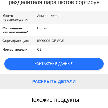
КАЧЕСТВА
разделителя парашютов сортируя
СВЯЖИТЕСЬ
Место
Аньхой, Китай
происхождения:
МЫ
Фирменное
Hons+
наименование:
СПРОСИТЕ
Сертификация:
ISO9001,CE,SGS
ЦИТАТУ
Номер модели:
С2
КАРТА
КОНТАКТНЫЕ ДАННЫЕ!
САЙТА
РАСКРЫТЬ ДЕТАЛИ
PRIVACY
POLICY
Похожие продукты