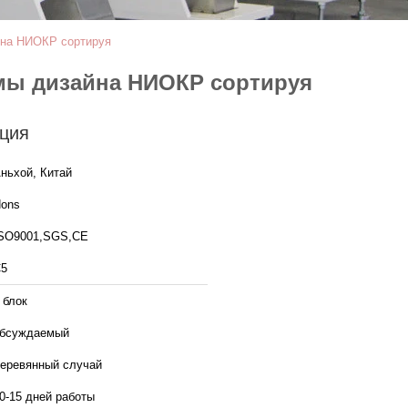
йна НИОКР сортируя
мы дизайна НИОКР сортируя
ция
ньхой, Китай
ons
SO9001,SGS,CE
5
 блок
бсуждаемый
еревянный случай
0-15 дней работы