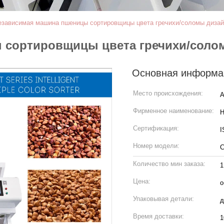
езависимая машина пшеницы сортировщицы цвета гречихи/соломы диза
 сортировщицы цвета гречихи/соло
Основная информа
Место происхождения:
А
Фирменное наименование:
H
Сертификация:
I
Номер модели:
С
Количество мин заказа:
1
Цена:
о
Упаковывая детали:
д
Время доставки:
1