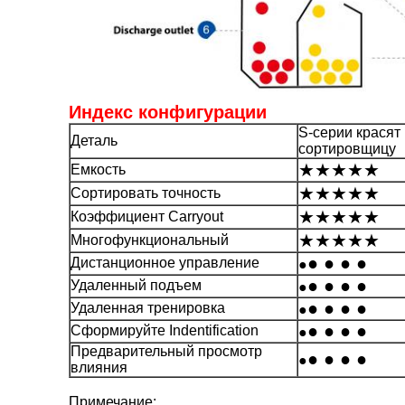
Индекс конфигурации
S-серии красят
Деталь
сортировщицу
★★★★★
Емкость
★★★★★
Сортировать точность
★★★★★
Коэффициент Carryout
★★★★★
Многофункциональный
● ● ● ●
Дистанционное управление
●
● ● ● ●
Удаленный подъем
●
● ● ● ●
Удаленная тренировка
●
● ● ● ●
Сформируйте Indentification
●
Предварительный просмотр
● ● ● ●
●
влияния
Примечание: