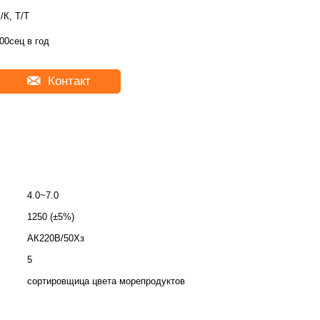
/К, Т/Т
00сец в год
Контакт
4.0~7.0
1250 (±5%)
АК220В/50Хз
5
сортировщица цвета морепродуктов