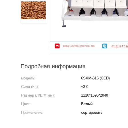
Подробная информация
модель:
6SXM-315 (CCD)
Сила (Кв):
≤3.0
Размер (Л/В/Х мм):
2210*1595*2040
Цвет:
Белый
Применение:
сортировать