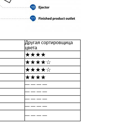
Другая сортировщица
цвета
★★★★
★★★★☆
★★★★☆
★★★★
— — — —
— — — —
— — — —
— — — —
— — — —