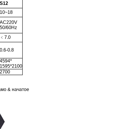
S12
10~18
AC220V
50/60Hz
﹤7.0
0.6-0.8
4594*
1595*2100
2700
амо & начатое