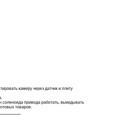
ировать камеру через датчик и плиту
в.
ан соленоида привода работать, выкидывать
готовых товаров.