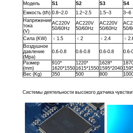
Модель
S1
S2
S3
S4
Емкость (t/h)
0.8~2.0
1.2~2.5
1.5~3
3~6
Напряжение
AC220V
AC220V
AC220V
AC2
тока
50/60Hz
50/60Hz
50/60Hz
50/
(V)
Сила (KW)
﹤1.5
﹤2
﹤2.4
﹤2.
Воздушное
давление
0.6-0.8
0.6-0.8
0.6-0.8
0.6-
(Mpa)
Размер
910*
1220*
1628*
187
(mm)
1620*1550
1615*1550
1595*2040
159
Вес (Kg)
350
500
800
100
Системы деятельности высокого датчика чувств