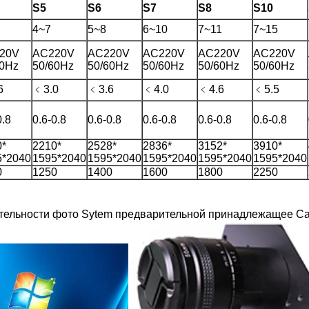
S5
S6
S7
S8
S10
4~7
5~8
6~10
7~11
7~15
20V
AC220V
AC220V
AC220V
AC220V
AC220V
60Hz
50/60Hz
50/60Hz
50/60Hz
50/60Hz
50/60Hz
6
﹤3.0
﹤3.6
﹤4.0
﹤4.6
﹤5.5
0.8
0.6-0.8
0.6-0.8
0.6-0.8
0.6-0.8
0.6-0.8
0*
2210*
2528*
2836*
3152*
3910*
5*2040
1595*2040
1595*2040
1595*2040
1595*2040
1595*2040
0
1250
1400
1600
1800
2250
ительности фото Sytem предварительной принадлежащее С