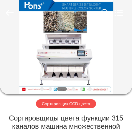
Hongshi
Optoelectronic
High-
tech
Co.,Ltd.
All
Rights
Reserved.
ДОМ
ПРОДУКТЫ
О
НАС
ПУТЕШЕСТВИЕ
ФАБРИКИ
Сортировщик CCD цвета
Сортировщицы цвета функции 315
ПРОВЕРКА
каналов машина множественной