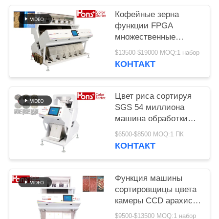
Кофейные зерна
функции FPGA
множественные
красят сортируя
$13500-$19000 MOQ:1 набор
машину
КОНТАКТ
Цвет риса сортируя
SGS 54 миллиона
машина обработки
разделителя пиксела
$6500-$8500 MOQ:1 ПК
КОНТАКТ
Функция машины
сортировщицы цвета
камеры CCD арахиса
3 парашютов
$9500-$13500 MOQ:1 набор