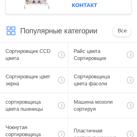
множественная
КОНТАКТ
Популярные категории
Все
Сортировщик CCD
Райс цвета
цвета
Сортировщик
Сортировщик цвет
Сортировщица
зерна
цвета фасоли
сортировщица
Машина мозоли
цвета пшеницы
сортируя
Чокнутая
Пластичная
сортировщица