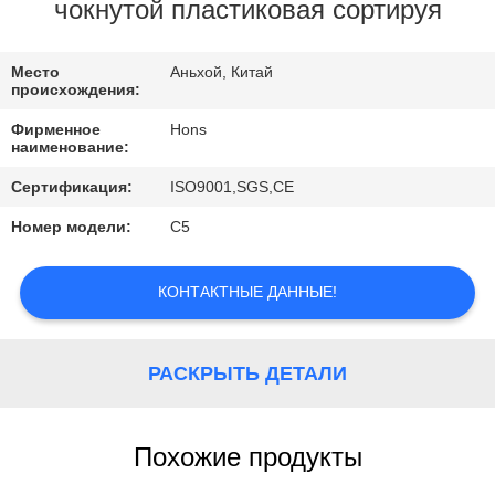
КАЧЕСТВА
чокнутой пластиковая сортируя
СВЯЖИТЕСЬ
Место
Аньхой, Китай
происхождения:
МЫ
Фирменное
Hons
наименование:
СПРОСИТЕ
Сертификация:
ISO9001,SGS,CE
ЦИТАТУ
Номер модели:
С5
КАРТА
КОНТАКТНЫЕ ДАННЫЕ!
САЙТА
РАСКРЫТЬ ДЕТАЛИ
PRIVACY
POLICY
Похожие продукты