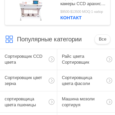
камеры CCD арахиса
3 парашютов
$9500-$13500 MOQ:1 набор
множественная
КОНТАКТ
Популярные категории
Все
Сортировщик CCD
Райс цвета
цвета
Сортировщик
Сортировщик цвет
Сортировщица
зерна
цвета фасоли
сортировщица
Машина мозоли
цвета пшеницы
сортируя