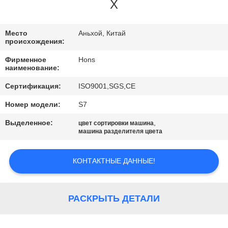
КАЧЕСТВА
Х
СВЯЖИТЕСЬ
Место
Аньхой, Китай
происхождения:
МЫ
Фирменное
Hons
наименование:
СПРОСИТЕ
Сертификация:
ISO9001,SGS,CE
ЦИТАТУ
Номер модели:
S7
Выделенное:
,
цвет сортировки машина
КАРТА
машина разделителя цвета
САЙТА
КОНТАКТНЫЕ ДАННЫЕ!
PRIVACY
POLICY
РАСКРЫТЬ ДЕТАЛИ