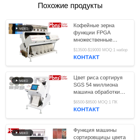
Похожие продукты
Кофейные зерна
функции FPGA
множественные
красят сортируя
$13500-$19000 MOQ:1 набор
машину
КОНТАКТ
Цвет риса сортируя
SGS 54 миллиона
машина обработки
разделителя пиксела
$6500-$8500 MOQ:1 ПК
КОНТАКТ
Функция машины
сортировщицы цвета