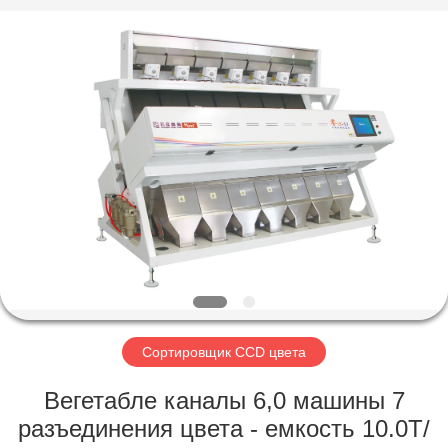
Hongshi
Optoelectronic
High-
tech
Co.,Ltd.
All
Rights
Reserved.
ДОМ
ПРОДУКТЫ
О
НАС
ПУТЕШЕСТВИЕ
ФАБРИКИ
Сортировщик CCD цвета
Вегетабле каналы 6,0 машины 7
ПРОВЕРКА
разъединения цвета - емкость 10.0Т/