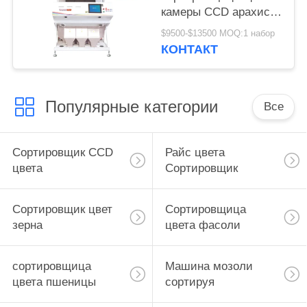
камеры CCD арахиса
3 парашютов
$9500-$13500 MOQ:1 набор
множественная
КОНТАКТ
Популярные категории
Все
Сортировщик CCD
Райс цвета
цвета
Сортировщик
Сортировщик цвет
Сортировщица
зерна
цвета фасоли
сортировщица
Машина мозоли
цвета пшеницы
сортируя