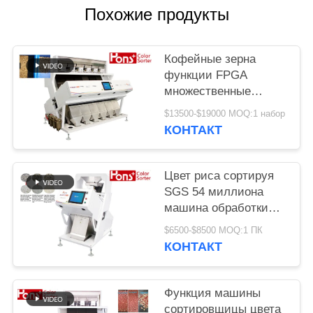
Похожие продукты
Кофейные зерна
функции FPGA
множественные
красят сортируя
$13500-$19000 MOQ:1 набор
машину
КОНТАКТ
Цвет риса сортируя
SGS 54 миллиона
машина обработки
разделителя пиксела
$6500-$8500 MOQ:1 ПК
КОНТАКТ
Функция машины
сортировщицы цвета