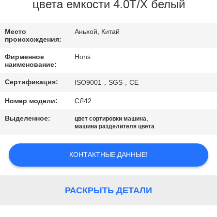
КАЧЕСТВА
цвета емкости 4.0Т/Х белый
СВЯЖИТЕСЬ
Место
Аньхой, Китай
происхождения:
МЫ
Фирменное
Hons
наименование:
СПРОСИТЕ
Сертификация:
ISO9001，SGS，CE
ЦИТАТУ
Номер модели:
СЛ42
Выделенное:
,
цвет сортировки машина
КАРТА
машина разделителя цвета
САЙТА
КОНТАКТНЫЕ ДАННЫЕ!
PRIVACY
POLICY
РАСКРЫТЬ ДЕТАЛИ