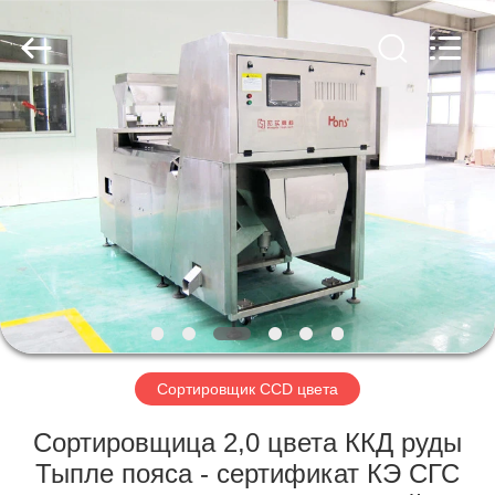
Hongshi
Optoelectronic
High-
tech
Co.,Ltd.
All
Rights
Reserved.
ДОМ
ПРОДУКТЫ
О
НАС
ПУТЕШЕСТВИЕ
ФАБРИКИ
Сортировщик CCD цвета
Сортировщица 2,0 цвета ККД руды
ПРОВЕРКА
Тыпле пояса - сертификат КЭ СГС