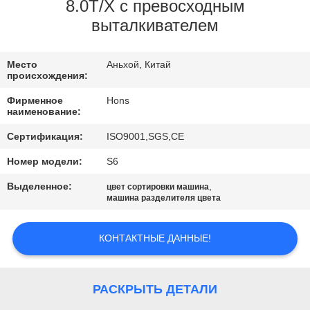
КАЧЕСТВА
8.0Т/Х с превосходным
выталкивателем
СВЯЖИТЕСЬ
Место
Аньхой, Китай
МЫ
происхождения:
Фирменное
Hons
СПРОСИТЕ
наименование:
ЦИТАТУ
Сертификация:
ISO9001,SGS,CE
Номер модели:
S6
КАРТА
Выделенное:
,
цвет сортировки машина
машина разделителя цвета
САЙТА
КОНТАКТНЫЕ ДАННЫЕ!
PRIVACY
POLICY
РАСКРЫТЬ ДЕТАЛИ