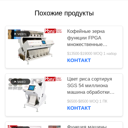
Похожие продукты
Кофейные зерна
функции FPGA
множественные
красят сортируя
$13500-$19000 MOQ:1 набор
машину
КОНТАКТ
Цвет риса сортируя
SGS 54 миллиона
машина обработки
разделителя пиксела
$6500-$8500 MOQ:1 ПК
КОНТАКТ
Функция машины