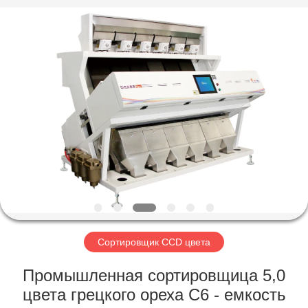
Hongshi
Optoelectronic
High-
tech
Co.,Ltd.
All
Rights
Reserved.
ДОМ
ПРОДУКТЫ
О
НАС
ПУТЕШЕСТВИЕ
ФАБРИКИ
Сортировщик CCD цвета
Промышленная сортировщица 5,0
ПРОВЕРКА
цвета грецкого ореха С6 - емкость