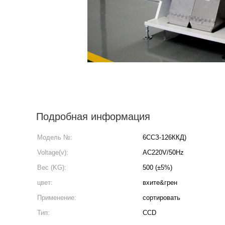
Подробная информация
Модель №:
6ССЗ-126ККД)
Voltage(v):
AC220V/50Hz
Вес (KG):
500 (±5%)
цвет:
вхите&грен
Применение:
сортировать
Тип:
CCD