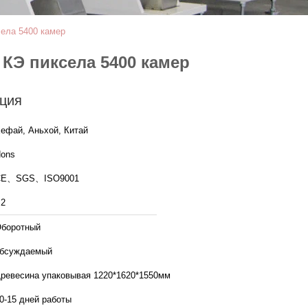
села 5400 камер
КЭ пиксела 5400 камер
ция
ефай, Аньхой, Китай
ons
CE、SGS、ISO9001
2
боротный
бсуждаемый
ревесина упаковывая 1220*1620*1550мм
0-15 дней работы