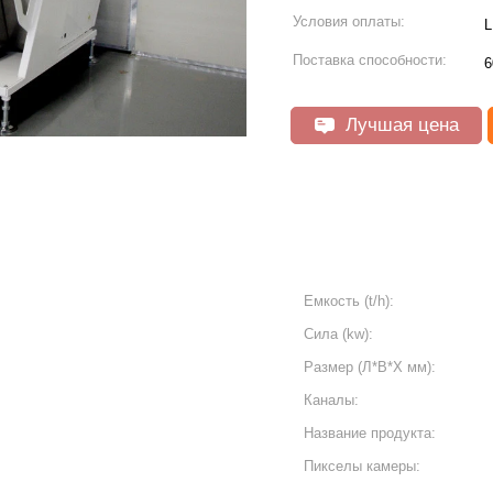
Условия оплаты:
L
Поставка способности:
6
Лучшая цена
Емкость (t/h):
Сила (kw):
Размер (Л*В*Х мм):
Каналы:
Название продукта:
Пикселы камеры: