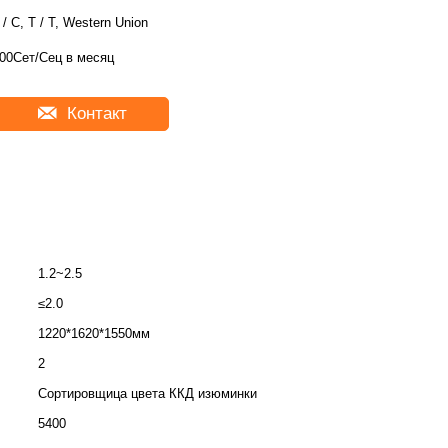
 / C, T / T, Western Union
00Сет/Сец в месяц
Контакт
1.2~2.5
≤2.0
1220*1620*1550мм
2
Сортировщица цвета ККД изюминки
5400