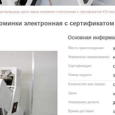
ортировщица цвета зерна изюминки электронная с сертификатом КЭ пик
минки электронная с сертификатом 
Основная информа
Место происхождения:
Х
Фирменное наименование:
H
Сертификация:
Номер модели:
S
Количество мин заказа:
О
Цена:
о
Упаковывая детали:
Д
Время доставки:
1