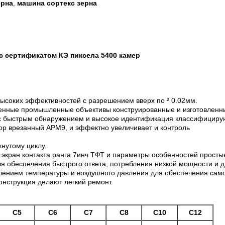
ерна
машина сортекс зерна
,
с сертификатом КЭ пиксела 5400 камер
высоких эффективностей с разрешением вверх по ² 0.02мм.
нные промышленные объективы конструированные и изготовленные
 с быстрым обнаружением и высокое идентификация классифициру
ор врезанный АРМ9, и эффектно увеличивает и контроль
нутому циклу.
ран контакта ранга 7инч ТФТ и параметры особенностей простые 
я обеспечения быстрого ответа, потребления низкой мощности и д
ением температуры и воздушного давления для обеспечения само
конструкция делают легкий ремонт.
С5
С6
С7
С8
С10
С12