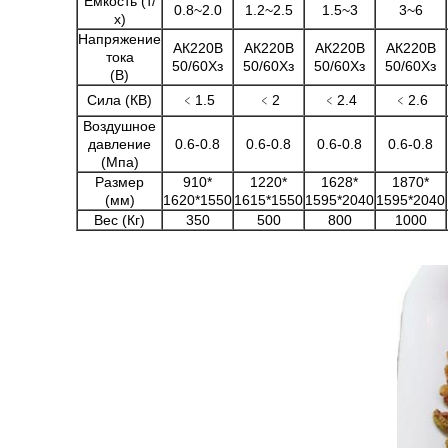
Емкость (т/
0.8~2.0
1.2~2.5
1.5~3
3~6
х)
Напряжение
АК220В
АК220В
АК220В
АК220В
тока
50/60Хз
50/60Хз
50/60Хз
50/60Хз
(В)
Сила (КВ)
﹤1.5
﹤2
﹤2.4
﹤2.6
Воздушное
давление
0.6-0.8
0.6-0.8
0.6-0.8
0.6-0.8
(Мпа)
Размер
910*
1220*
1628*
1870*
(мм)
1620*1550
1615*1550
1595*2040
1595*2040
Вес (Кг)
350
500
800
1000