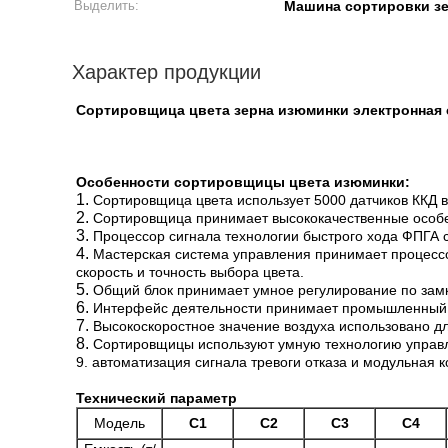
Выделить:
Машина сортировки з
Характер продукции
Сортировщица цвета зерна изюминки электронная 
Особенности сортировщицы цвета изюминки:
1.
Сортировщица цвета использует 5000 датчиков ККД 
2.
Сортировщица принимает высококачественные особе
3.
Процессор сигнала технологии быстрого хода ФПГА
4.
Мастерская система управления принимает процесс
скорость и точность выбора цвета.
5.
Общий блок принимает умное регулирование по замк
6.
Интерфейс деятельности принимает промышленный эк
7.
Высокоскоростное значение воздуха использовано дл
8.
Сортировщицы используют умную технологию управл
9. автоматизация сигнала тревоги отказа и модульная 
Технический параметр
Модель
С1
С2
С3
С4