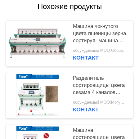
Похожие продукты
Машина чокнутого
цвета пшеницы зерна
сортируя, машина
разделителя цвета
обсуждаемый MOQ:Оборотный
миндалины
КОНТАКТ
Разделитель
сортировщицы цвета
сезама 4 каналов
экономический
обсуждаемый MOQ:Могущий быть предметом переговоров
КОНТАКТ
Машина
сортировщицы цвета