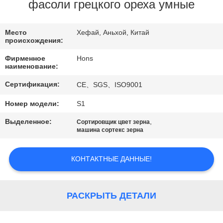
КАЧЕСТВА
фасоли грецкого ореха умные
СВЯЖИТЕСЬ
Место
Хефай, Аньхой, Китай
происхождения:
МЫ
Фирменное
Hons
наименование:
СПРОСИТЕ
Сертификация:
CE、SGS、ISO9001
ЦИТАТУ
Номер модели:
S1
Выделенное:
,
Сортировщик цвет зерна
КАРТА
машина сортекс зерна
САЙТА
КОНТАКТНЫЕ ДАННЫЕ!
PRIVACY
POLICY
РАСКРЫТЬ ДЕТАЛИ