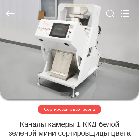
Hongshi
Optoelectronic
High-
tech
Co.,Ltd.
All
Rights
Reserved.
ДОМ
ПРОДУКТЫ
О
НАС
ПУТЕШЕСТВИЕ
ФАБРИКИ
Сортировщик цвет зерна
Каналы камеры 1 ККД белой
ПРОВЕРКА
зеленой мини сортировщицы цвета