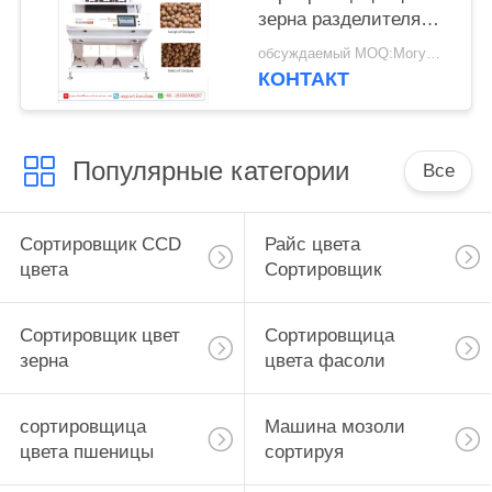
зерна разделителя
каналов SGS 2.5t/H 3
обсуждаемый MOQ:Могущий быть предметом переговоров
КОНТАКТ
Популярные категории
Все
Сортировщик CCD
Райс цвета
цвета
Сортировщик
Сортировщик цвет
Сортировщица
зерна
цвета фасоли
сортировщица
Машина мозоли
цвета пшеницы
сортируя