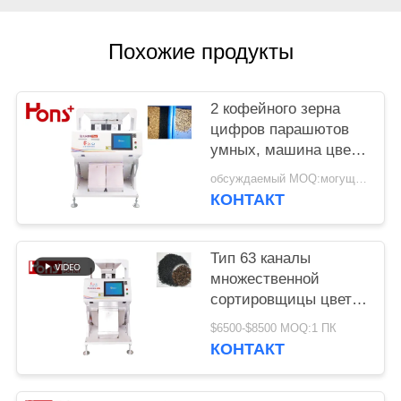
Похожие продукты
2 кофейного зерна
цифров парашютов
умных, машина цвета
арахиса сортируя
обсуждаемый MOQ:могущий быть предметом переговоров
КОНТАКТ
Тип 63 каналы
множественной
сортировщицы цвета
сезама CCD 5400
$6500-$8500 MOQ:1 ПК
пикселов функции
КОНТАКТ
аграрной мини