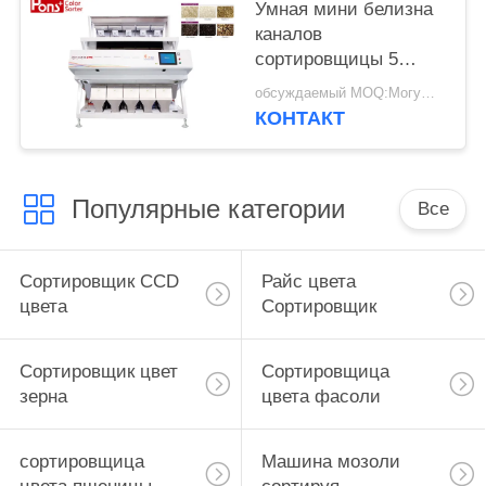
Умная мини белизна
каналов
сортировщицы 5
цвета риса
обсуждаемый MOQ:Могущий быть предметом переговоров
КОНТАКТ
Популярные категории
Все
Сортировщик CCD
Райс цвета
цвета
Сортировщик
Сортировщик цвет
Сортировщица
зерна
цвета фасоли
сортировщица
Машина мозоли