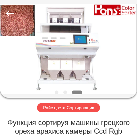
Hongshi
Optoelectronic
High-
tech
Co.,Ltd.
All
Rights
Reserved.
ДОМ
ПРОДУКТЫ
О
НАС
ПУТЕШЕСТВИЕ
ФАБРИКИ
Райс цвета Сортировщик
Функция сортируя машины грецкого
ПРОВЕРКА
ореха арахиса камеры Ccd Rgb