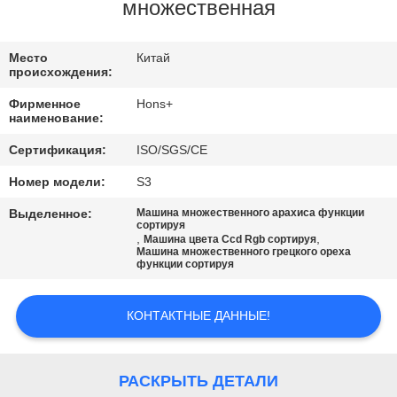
КАЧЕСТВА
множественная
СВЯЖИТЕСЬ
Место
Китай
происхождения:
МЫ
Фирменное
Hons+
наименование:
СПРОСИТЕ
Сертификация:
ISO/SGS/CE
ЦИТАТУ
Номер модели:
S3
Выделенное:
Машина множественного арахиса функции
КАРТА
сортируя
,
,
Машина цвета Ccd Rgb сортируя
Машина множественного грецкого ореха
САЙТА
функции сортируя
PRIVACY
КОНТАКТНЫЕ ДАННЫЕ!
POLICY
РАСКРЫТЬ ДЕТАЛИ