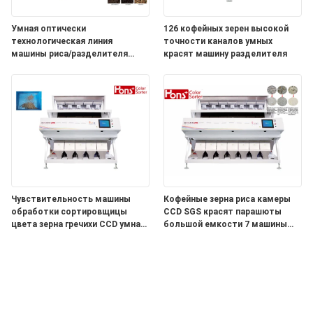
Умная оптически
126 кофейных зерен высокой
технологическая линия
точности каналов умных
машины риса/разделителя
красят машину разделителя
цвета фасолей
Чувствительность машины
Кофейные зерна риса камеры
обработки сортировщицы
CCD SGS красят парашюты
цвета зерна гречихи CCD умная
большой емкости 7 машины
высокая
сортировщицы