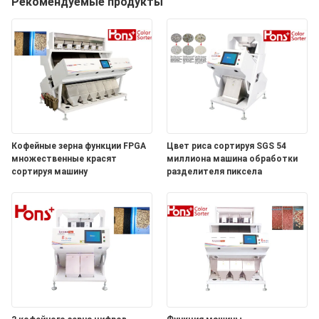
КАЧЕСТВА
Рекомендуемые продукты
СВЯЖИТЕСЬ
МЫ
СПРОСИТЕ
ЦИТАТУ
Кофейные зерна функции FPGA
Цвет риса сортируя SGS 54
множественные красят
миллиона машина обработки
сортируя машину
разделителя пиксела
КАРТА
САЙТА
PRIVACY
POLICY