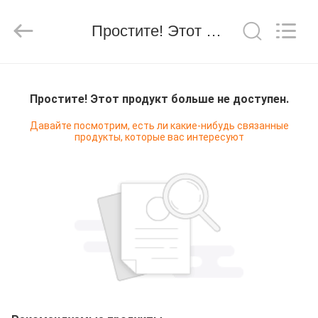
Hongshi
Optoelectronic
High-
Простите! Этот продукт больше не доступен.
tech
Co.,Ltd.
All
Rights
Reserved.
ДОМ
Простите! Этот продукт больше не доступен.
ПРОДУКТЫ
Давайте посмотрим, есть ли какие-нибудь связанные
продукты, которые вас интересуют
О
НАС
ПУТЕШЕСТВИЕ
ФАБРИКИ
ПРОВЕРКА