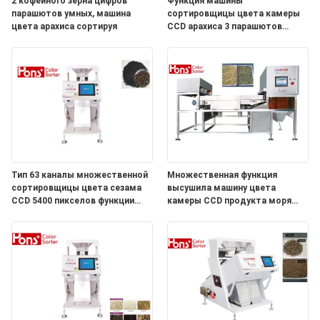
2 кофейного зерна цифров
Функция машины
парашютов умных, машина
сортировщицы цвета камеры
цвета арахиса сортируя
CCD арахиса 3 парашютов
множественная
Тип 63 каналы множественной
Множественная функция
сортировщицы цвета сезама
высушила машину цвета
CCD 5400 пикселов функции
камеры CCD продукта моря
аграрной мини
овощей сортируя