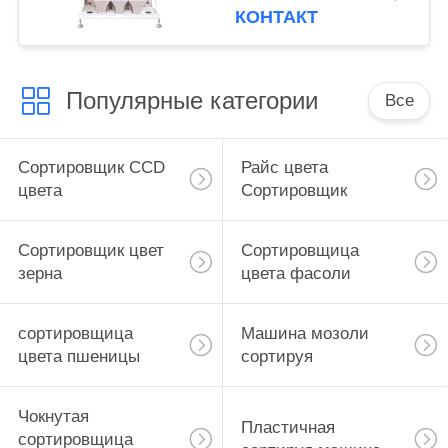
множественная
КОНТАКТ
Популярные категории
Все
Сортировщик CCD
Райс цвета
цвета
Сортировщик
Сортировщик цвет
Сортировщица
зерна
цвета фасоли
сортировщица
Машина мозоли
цвета пшеницы
сортируя
Чокнутая
Пластичная
сортировщица