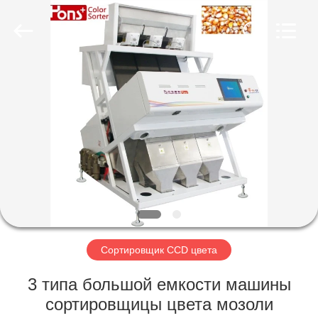
Hongshi
Optoelectronic
High-
tech
Co.,Ltd.
All
Rights
Reserved.
ДОМ
ПРОДУКТЫ
О
НАС
ПУТЕШЕСТВИЕ
ФАБРИКИ
Сортировщик CCD цвета
3 типа большой емкости машины
ПРОВЕРКА
сортировщицы цвета мозоли