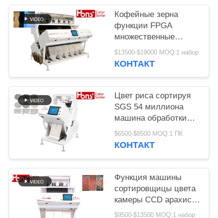
Кофейные зерна
функции FPGA
множественные
красят сортируя
$13500-$19000 MOQ:1 набор
машину
КОНТАКТ
Цвет риса сортируя
SGS 54 миллиона
машина обработки
разделителя пиксела
$6500-$8500 MOQ:1 ПК
КОНТАКТ
Функция машины
сортировщицы цвета
камеры CCD арахиса
3 парашютов
$9500-$13500 MOQ:1 набор