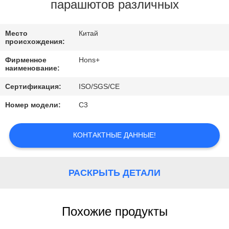
КАЧЕСТВА
парашютов различных
СВЯЖИТЕСЬ
Место
Китай
происхождения:
МЫ
Фирменное
Hons+
наименование:
СПРОСИТЕ
Сертификация:
ISO/SGS/CE
ЦИТАТУ
Номер модели:
С3
КАРТА
КОНТАКТНЫЕ ДАННЫЕ!
САЙТА
РАСКРЫТЬ ДЕТАЛИ
PRIVACY
POLICY
Похожие продукты