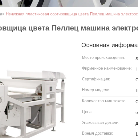
а
>
Ненужная пластиковая сортировщица цвета Пеллец машина электрост
овщица цвета Пеллец машина электро
Основная информа
Место происхождения:
Х
Фирменное наименование:
H
Сертификация:
Номер модели:
Ⅱ
Количество мин заказа:
О
Цена:
о
Упаковывая детали:
Д
Время доставки:
1