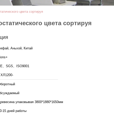
атического цвета сортируя
статического цвета сортируя
ция
ефай, Аньхой, Китай
ons+
CE、SGS、ISO9001
 ХЛ1200-
боротный
бсуждаемый
ревесина упаковывая 3800*1880*1650мм
0-15 дней работы