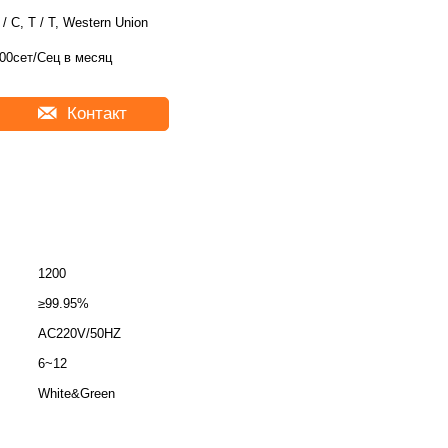
 / C, T / T, Western Union
00сет/Сец в месяц
Контакт
1200
≥99.95%
AC220V/50HZ
6~12
White&Green