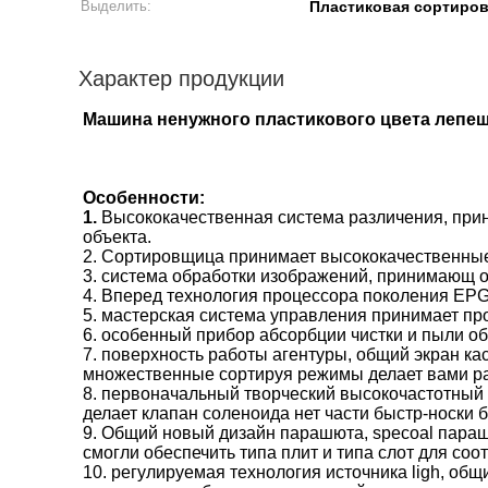
Выделить:
Пластиковая сортиро
Характер продукции
Машина ненужного пластикового цвета лепеш
Особенности:
1.
Высококачественная система различения, при
объекта.
2. Сортировщица принимает высококачественные
3. система обработки изображений, принимающ 
4. Вперед технология процессора поколения EPG
5. мастерская система управления принимает пр
6. особенный прибор абсорбции чистки и пыли 
7. поверхность работы агентуры, общий экран кас
множественные сортируя режимы делает вами ра
8. первоначальный творческий высокочастотный 
делает клапан соленоида нет части быстр-носки 
9. Общий новый дизайн парашюта, specoal параш
смогли обеспечить типа плит и типа слот для соо
10. регулируемая технология источника ligh, общ