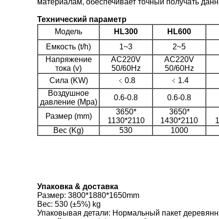
материалам, обеспечивает точный получать данн
Технический параметр
Модель
HL300
HL600
Емкость (t/h)
1~3
2~5
Напряжение
AC220V
AC220V
тока (v)
50/60Hz
50/60Hz
Сила (KW)
﹤0.8
﹤1.4
Воздушное
0.6-0.8
0.6-0.8
давление (Mpa)
3650*
3650*
Размер (mm)
1130*2110
1430*2110
Вес (Kg)
530
1000
Упаковка & доставка
Размер
:
3800*1880*1650mm
Вес: 530 (±5%) kg
Упаковывая детали: Нормальный пакет деревянная