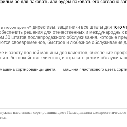
 фильм pe для паковать или будем паковать его согласно за
» директивы,
защитники все штаты для
того ч
 в любое время
 обеспечить решения для отечественных и международных к
чем
30
штатов послепродажного обслуживания
,
которые пре
аются
своевременное, быстрое и любезное обслуживание дл
е и заботу полной машины для
клиентов, обеспечьте проф
шить
беспокойство клиентов, и отразите режим обслуживан
 машина сортировщицы цвета
,
машина пластикового цвета сорт