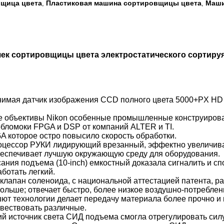
вщица цвета
Пластиковая машина сортировщицы цвета
Маши
,
,
ек сортировщицы цвета электростатического сортиру
нимая датчик изображения CCD полного цвета 5000+PX HD 
 объективы Nikon особенные промышленные конструирован
обломоки FPGA и DSP от компаний ALTER и TI.
A которое остро повысило скорость обработки.
оцессор РУКИ лидирующий врезанный, эффектно увеличивае
обеспечивает лучшую окружающую среду для оборудования.
ания подъема (10-inch) емкостный доказала сигналить и спо
ботать легкий.
клапан соленоида, с национальной аттестацией патента, р
больше; отвечает быстро, более низкое воздушно-потреблен
ют технологии делает передачу материала более прочно и
твествовать различные.
ий источник света СИД подъема смогла отрегулировать силу 