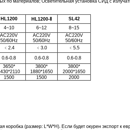
ых по материалов; Осветительная установка СИД с излучат
HL1200
SL42
HL1200-Ⅱ
4~10
6~12
8~15
AC220V
AC220V
AC220V
50/60Hz
50/60Hz
50/60Hz
﹤2.4
﹤3.0
﹤5.5
0.6-0.8
0.6-0.8
0.6-0.8
3650*
3800*
3800*
1430*2110
1880*1650
2000*1650
1500
1500
2000
 коробка (размер: L*W*H). Если будет окурен экспорт к е