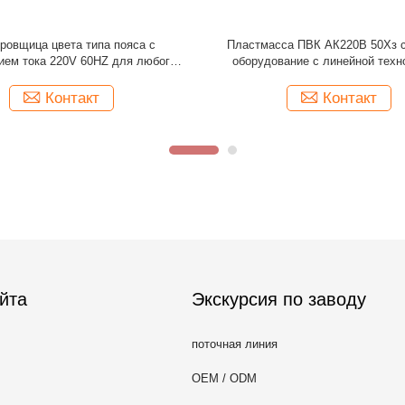
оптически пластмассы полного
Машина сортировщицы цвета ККД
ртируя для сортировать хлопья
машины высоких каналов выхо
БС ПВК любимца ПЭ ПП
пластиковая
Контакт
Контакт
йта
Экскурсия по заводу
поточная линия
OEM / ODM