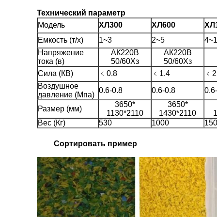
Технический параметр
Модель
ХЛ300
ХЛ600
ХЛ
Емкость (т/х)
1~3
2~5
4~
Напряжение
АК220В
АК220В
тока (в)
50/60Хз
50/60Хз
Сила (КВ)
﹤0.8
﹤1.4
﹤2
Воздушное
0.6-0.8
0.6-0.8
0.6
давление (Мпа)
3650*
3650*
Размер (мм)
1130*2110
1430*2110
Вес (Кг)
530
1000
15
Сортировать пример