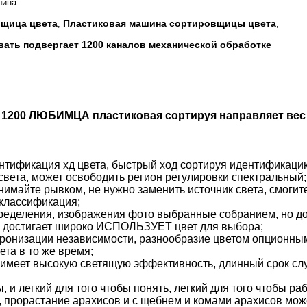
шина
вщица цвета
Пластиковая машина сортировщицы цвета
,
,
ать подвергает 1200 каналов механической обработке
 1200 ЛЮБИМЦА пластиковая сортируя направляет вес
ентификация хд цвета, быстрый ход сортируя идентификаци
света, может освободить регион регулировки спектральный;
имайте рывком, не нужно заменить источник света, смогит
классификация;
ределения, изображения фото выбранные собранием, но до
не достигает широко ИСПОЛЬЗУЕТ цвет для выбора;
хронизации независимости, разнообразие цветом опционны
ета в то же время;
имеет высокую светящую эффективность, длинный срок служ
и легкий для того чтобы понять, легкий для того чтобы раб
а, прорастание арахисов и с щебнем и комами арахисов мож