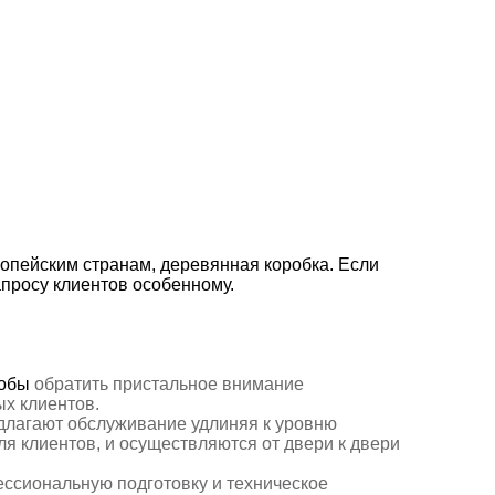
ропейским странам, деревянная коробка. Если
апросу клиентов особенному.
тобы
обратить пристальное внимание
х клиентов.
длагают
обслуживание удлиняя к уровню
я клиентов, и осуществляются от двери к двери
ессиональную подготовку и техническое