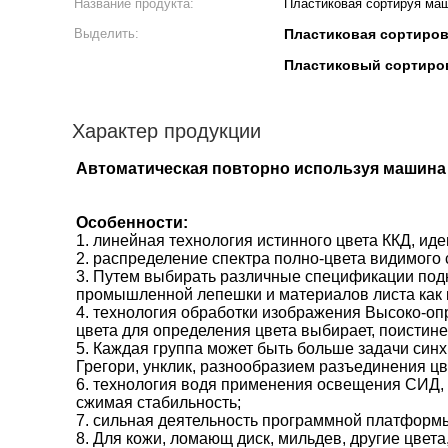
Название продукта:
Пластиковая сортируя ма
Выделить:
Пластиковая сортиро
Пластиковый сортиров
Характер продукции
Автоматическая повторно используя машина
Особенности:
1. линейная технология истинного цвета ККД, ид
2. распределение спектра полно-цвета видимого 
3. Путем выбирать различные спецификации подн
промышленной лепешки и материалов листа как 
4. технология обработки изображения Высоко-оп
цвета для определения цвета выбирает, поисти
5. Каждая группа может быть больше задачи син
Грегори, унклик, разнообразием разъединения цв
6. технология водя применения освещения СИД, 
сжимая стабильность;
7. сильная деятельность программной платформы, 
8. Для кожи, ломающ диск, мильдев, другие цвет