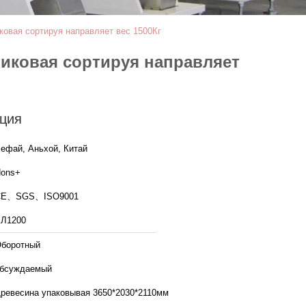
овая сортируя направляет вес 1500Кг
иковая сортируя направляет
ция
ефай, Аньхой, Китай
ons+
CE、SGS、ISO9001
Л1200
боротный
бсуждаемый
ревесина упаковывая 3650*2030*2110мм