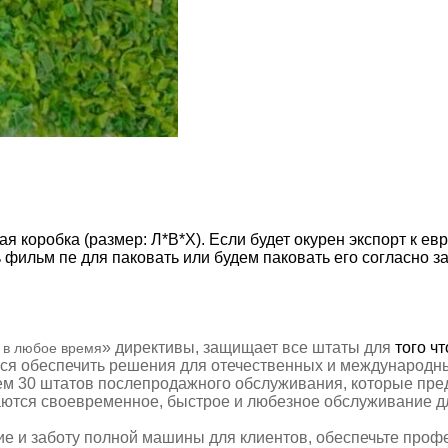
 коробка (размер: Л*В*Х). Если будет окурен экспорт к ев
ь фильм пе для паковать или будем паковать его согласно з
» директивы,
защищает все штаты для
того ч
 в любое время
тся обеспечить решения для отечественных и международны
чем
30
штатов послепродажного обслуживания
,
которые пре
аются
своевременное, быстрое и любезное обслуживание дл
е и заботу полной машины для
клиентов, обеспечьте проф