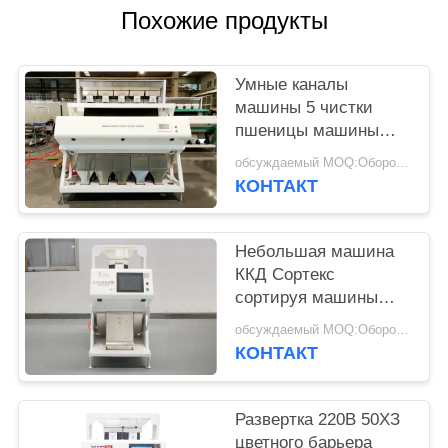
Похожие продукты
Умные каналы
машины 5 чистки
пшеницы машины
сортировщицы цвета
обсуждаемый MOQ:Оборотный
пшеницы
КОНТАКТ
Небольшая машина
ККД Сортекс
сортируя машины
ИМПов ульс
обсуждаемый MOQ:Оборотный
земледелия для
КОНТАКТ
пшеницы
Развертка 220В 50ХЗ
цветного барьера