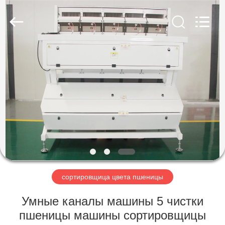
Hongshi
Optoelectronic
High-
tech
Co.,Ltd.
All
Rights
Reserved.
ДОМ
ПРОДУКТЫ
О
НАС
ПУТЕШЕСТВИЕ
ФАБРИКИ
сортировщица цвета пшеницы
Умные каналы машины 5 чистки
ПРОВЕРКА
пшеницы машины сортировщицы