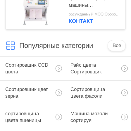
машины
сортировщицы цвета
обсуждаемый MOQ:Оборотный
квиноа 5400
КОНТАКТ
Мегапиксел полная
Популярные категории
Все
Сортировщик CCD
Райс цвета
цвета
Сортировщик
Сортировщик цвет
Сортировщица
зерна
цвета фасоли
сортировщица
Машина мозоли
цвета пшеницы
сортируя