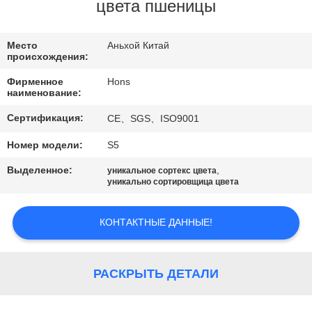
КАЧЕСТВА
цвета пшеницы
СВЯЖИТЕСЬ
Место
Аньхой Китай
происхождения:
МЫ
Фирменное
Hons
наименование:
СПРОСИТЕ
Сертификация:
CE、SGS、ISO9001
ЦИТАТУ
Номер модели:
S5
Выделенное:
,
уникальное сортекс цвета
КАРТА
уникально сортировщица цвета
САЙТА
КОНТАКТНЫЕ ДАННЫЕ!
PRIVACY
POLICY
РАСКРЫТЬ ДЕТАЛИ