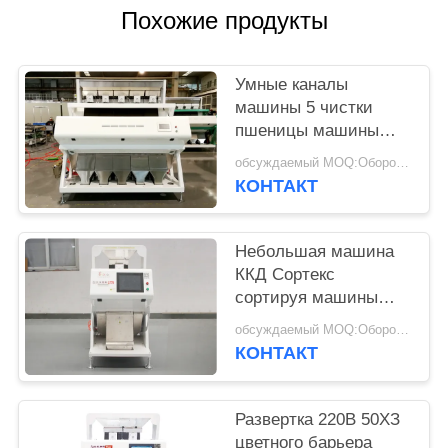
Похожие продукты
Умные каналы
машины 5 чистки
пшеницы машины
сортировщицы цвета
обсуждаемый MOQ:Оборотный
пшеницы
КОНТАКТ
Небольшая машина
ККД Сортекс
сортируя машины
ИМПов ульс
обсуждаемый MOQ:Оборотный
земледелия для
КОНТАКТ
пшеницы
Развертка 220В 50ХЗ
цветного барьера