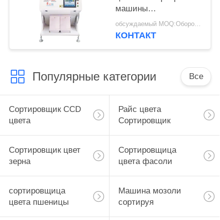
машины
сортировщицы цвета
обсуждаемый MOQ:Оборотный
квиноа 5400
КОНТАКТ
Мегапиксел полная
Популярные категории
Все
Сортировщик CCD
Райс цвета
цвета
Сортировщик
Сортировщик цвет
Сортировщица
зерна
цвета фасоли
сортировщица
Машина мозоли
цвета пшеницы
сортируя