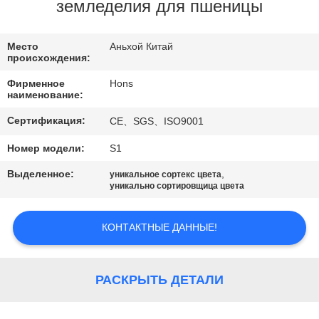
КАЧЕСТВА
земледелия для пшеницы
СВЯЖИТЕСЬ
Место
Аньхой Китай
происхождения:
МЫ
Фирменное
Hons
наименование:
СПРОСИТЕ
Сертификация:
CE、SGS、ISO9001
ЦИТАТУ
Номер модели:
S1
Выделенное:
,
уникальное сортекс цвета
КАРТА
уникально сортировщица цвета
САЙТА
КОНТАКТНЫЕ ДАННЫЕ!
PRIVACY
POLICY
РАСКРЫТЬ ДЕТАЛИ