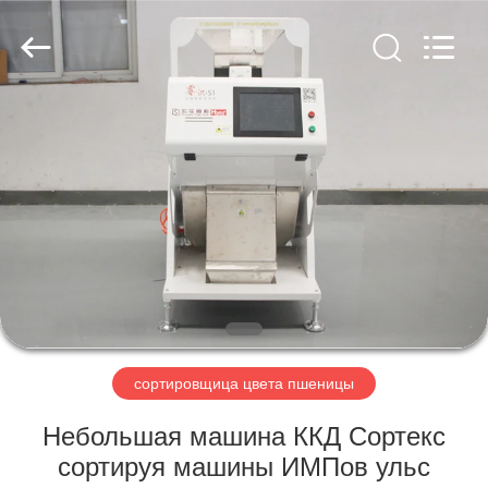
Hongshi
Optoelectronic
High-
tech
Co.,Ltd.
All
Rights
Reserved.
ДОМ
ПРОДУКТЫ
О
НАС
ПУТЕШЕСТВИЕ
ФАБРИКИ
сортировщица цвета пшеницы
Небольшая машина ККД Сортекс
ПРОВЕРКА
сортируя машины ИМПов ульс