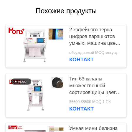
Похожие продукты
2 кофейного зерна
цифров парашютов
умных, машина цвета
арахиса сортируя
обсуждаемый MOQ:могущий быть предметом переговоров
КОНТАКТ
Тип 63 каналы
множественной
сортировщицы цвета
сезама CCD 5400
$6500-$8500 MOQ:1 ПК
пикселов функции
КОНТАКТ
аграрной мини
Умная мини белизна