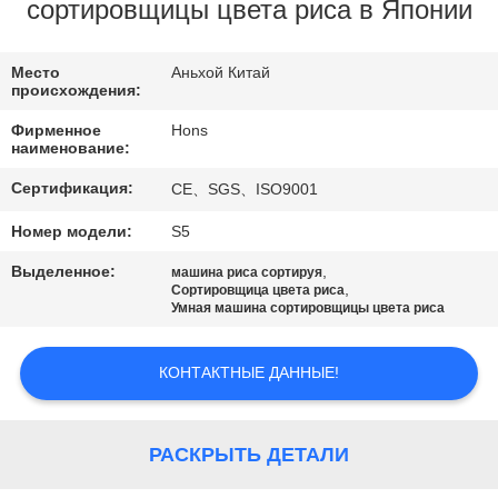
КАЧЕСТВА
сортировщицы цвета риса в Японии
СВЯЖИТЕСЬ
Место
Аньхой Китай
происхождения:
МЫ
Фирменное
Hons
наименование:
СПРОСИТЕ
Сертификация:
CE、SGS、ISO9001
ЦИТАТУ
Номер модели:
S5
Выделенное:
,
машина риса сортируя
КАРТА
,
Сортировщица цвета риса
Умная машина сортировщицы цвета риса
САЙТА
КОНТАКТНЫЕ ДАННЫЕ!
PRIVACY
POLICY
РАСКРЫТЬ ДЕТАЛИ