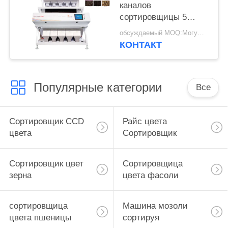
каналов
сортировщицы 5
цвета риса
обсуждаемый MOQ:Могущий быть предметом переговоров
КОНТАКТ
Популярные категории
Все
Сортировщик CCD
Райс цвета
цвета
Сортировщик
Сортировщик цвет
Сортировщица
зерна
цвета фасоли
сортировщица
Машина мозоли
цвета пшеницы
сортируя