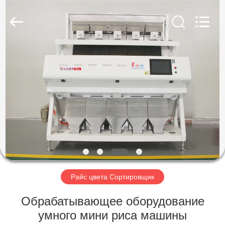
Hongshi
Optoelectronic
High-
tech
Co.,Ltd.
All
Rights
Reserved.
ДОМ
ПРОДУКТЫ
О
НАС
ПУТЕШЕСТВИЕ
ФАБРИКИ
Райс цвета Сортировщик
Обрабатывающее оборудование
ПРОВЕРКА
умного мини риса машины